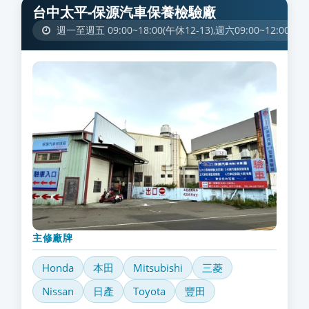
台中太平-保源汽車保養檢驗廠
週一至週五 09:00~18:00(午休12-13),週六09:00~12:00(驗車)
主修廠牌
Honda
本田
Mitsubishi
三菱
Nissan
日產
Toyota
豐田