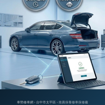
車勢修車網
›
台中市太平區
› 推薦保養修車保修廠