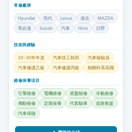
常修廠牌
Hyundai
現代
Lexus
凌志
MAZDA
馬自達
Suzuki
汽車
Hino
日野
技術與經驗
20~30年年資
汽車技工執照
汽車檢驗員
汽車修護乙級
汽車修護丙級
相關科系高職
維修保養項目
引擎維修
電機維修
底盤檢修
冷氣檢修
傳動檢修
定期保養
代客驗車
道路救援
汽車保險