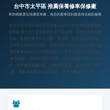
台中市太平區 推薦保養修車保修廠
車勢網嚴選在地優質車廠，為您的愛車找到最值得信賴的服務
在台中市太平區尋找擅長維修Suzuki汽車的推薦保養修車
保修廠 嗎？以下是車勢網在太平區嚴選、專精汽車車系的
店家，熟悉汽車常見的引擎、變速箱、底盤與電系問題，
並與車主簽有保障合約、通過車勢網稽核與真實評價，讓
您的愛車在台中市太平區也能找到專業可靠的推薦保養修
車保修廠 。找到合適的店家後，建議透過車勢網線上預
約，可享修車被騙代償、消費折扣優惠、修車明細上網可
查、預約省時優先等四大保障，讓您的權益更有保障。