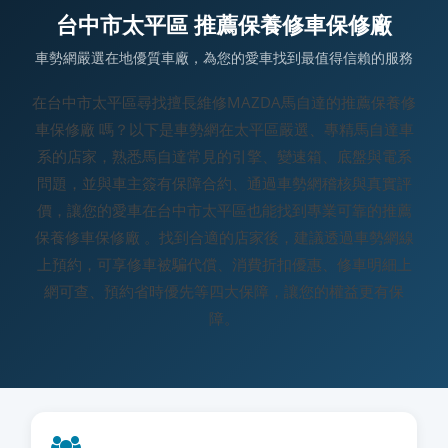
台中市太平區 推薦保養修車保修廠
車勢網嚴選在地優質車廠，為您的愛車找到最值得信賴的服務
在台中市太平區尋找擅長維修MAZDA馬自達的推薦保養修
車保修廠 嗎？以下是車勢網在太平區嚴選、專精馬自達車
系的店家，熟悉馬自達常見的引擎、變速箱、底盤與電系
問題，並與車主簽有保障合約、通過車勢網稽核與真實評
價，讓您的愛車在台中市太平區也能找到專業可靠的推薦
保養修車保修廠 。找到合適的店家後，建議透過車勢網線
上預約，可享修車被騙代償、消費折扣優惠、修車明細上
網可查、預約省時優先等四大保障，讓您的權益更有保
障。