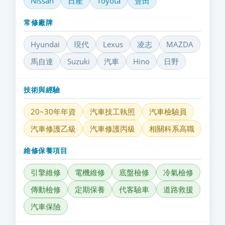
Nissan
日產
Toyota
豐田
常修廠牌
Hyundai
現代
Lexus
凌志
MAZDA
馬自達
Suzuki
汽車
Hino
日野
技術與經驗
20~30年年資
汽車技工執照
汽車檢驗員
汽車修護乙級
汽車修護丙級
相關科系高職
維修保養項目
引擎維修
電機維修
底盤檢修
冷氣檢修
傳動檢修
定期保養
代客驗車
道路救援
汽車保險