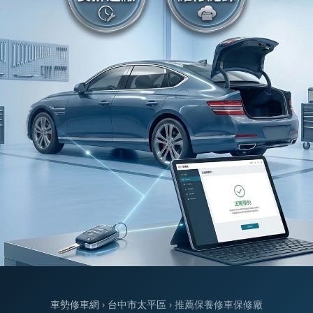
車勢修車網
›
台中市太平區
› 推薦保養修車保修廠