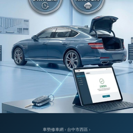
車勢修車網
›
台中市西區
›