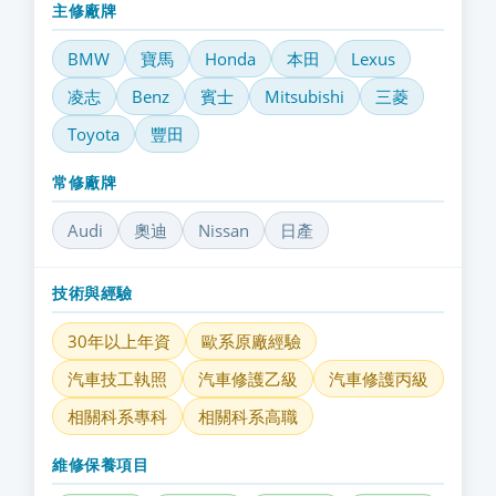
主修廠牌
BMW
寶馬
Honda
本田
Lexus
凌志
Benz
賓士
Mitsubishi
三菱
Toyota
豐田
常修廠牌
Audi
奧迪
Nissan
日產
技術與經驗
30年以上年資
歐系原廠經驗
汽車技工執照
汽車修護乙級
汽車修護丙級
相關科系專科
相關科系高職
維修保養項目