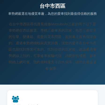
台中市西區
車勢網嚴選在地優質車廠，為您的愛車找到最值得信賴的服務
在台中市西區尋找擅長維修Mitsubishi三菱的嗎？以下是
車勢網在西區嚴選、專精三菱車系的店家，熟悉三菱常見
的引擎、變速箱、底盤與電系問題，並與車主簽有保障合
約、通過車勢網稽核與真實評價，讓您的愛車在台中市西
區也能找到專業可靠的。找到合適的店家後，建議透過車
勢網線上預約，可享修車被騙代償、消費折扣優惠、修車
明細上網可查、預約省時優先等四大保障，讓您的權益更
有保障。