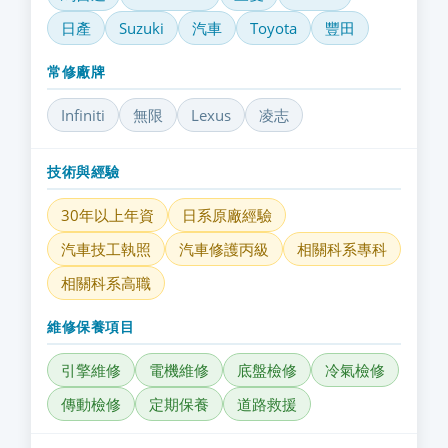
日產
Suzuki
汽車
Toyota
豐田
常修廠牌
Infiniti
無限
Lexus
凌志
技術與經驗
30年以上年資
日系原廠經驗
汽車技工執照
汽車修護丙級
相關科系專科
相關科系高職
維修保養項目
引擎維修
電機維修
底盤檢修
冷氣檢修
傳動檢修
定期保養
道路救援