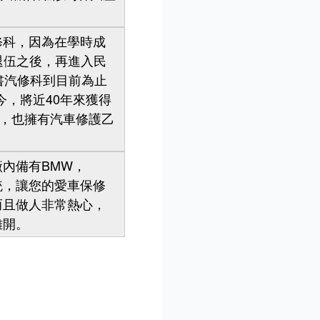
科，因為在學時成
退伍之後，再進入民
書汽修科到目前為止
今，將近40年來獲得
，也擁有汽車修護乙
。
內備有BMW，
腦系統，讓您的愛車保修
而且做人非常熱心，
離開。