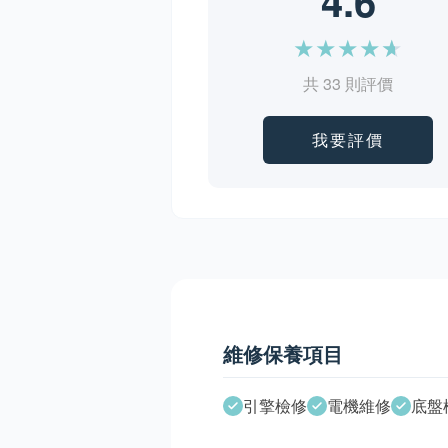
4.6
★
★
★
★
★
共 33 則評價
我要評價
維修保養項目
引擎檢修
電機維修
底盤