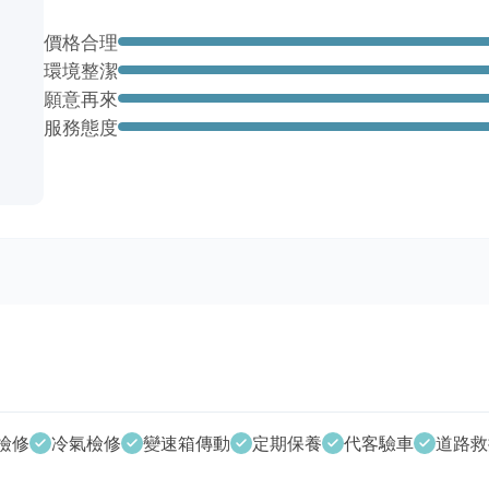
價格合理
環境整潔
願意再來
服務態度
檢修
冷氣檢修
變速箱傳動
定期保養
代客驗車
道路救