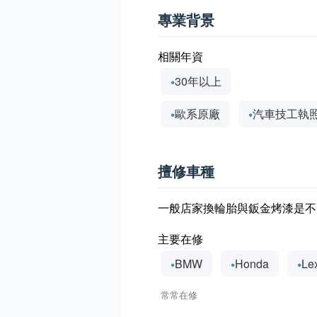
專業背景
相關年資
30年以上
歐系原廠
汽車技工執
擅修車種
一般店家換輪胎與鈑金烤漆是不
主要在修
BMW
Honda
Le
常常在修