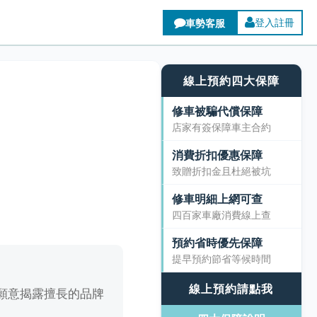
登入註冊
線上預約四大保障
修車被騙代償保障
店家有簽保障車主合約
消費折扣優惠保障
致贈折扣金且杜絕被坑
修車明細上網可查
四百家車廠消費線上查
預約省時優先保障
提早預約節省等候時間
線上預約請點我
願意揭露擅長的品牌