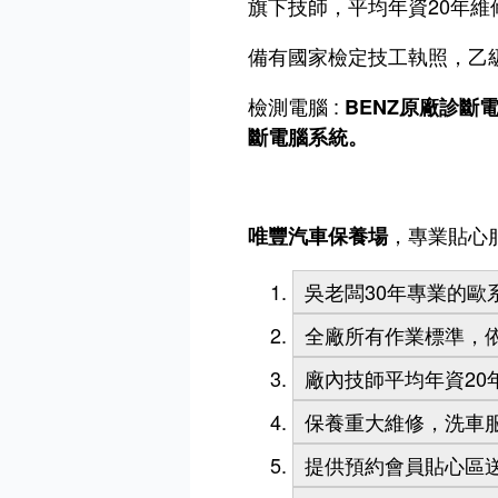
旗下技師，平均年資20年維
備有國家檢定技工執照，乙
檢測電腦 :
BENZ原廠診斷電
斷電腦系統。
，專業貼心服
唯豐汽車保養場
吳老闆30年專業的歐
全廠所有作業標準，
廠內技師平均年資20
保養重大維修，洗車
提供預約會員貼心區