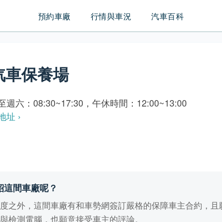
預約車廠
行情與車況
汽車百科
汽車保養場
週六：08:30~17:30，午休時間：12:00~13:00
地址 ›
紹這間車廠呢？
業度之外，這間車廠有和車勢網簽訂嚴格的保障車主合約，且
備與檢測電腦，也願意接受車主的評論。