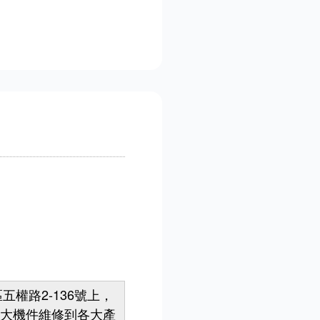
路2-136號上，
重大機件維修到各大產