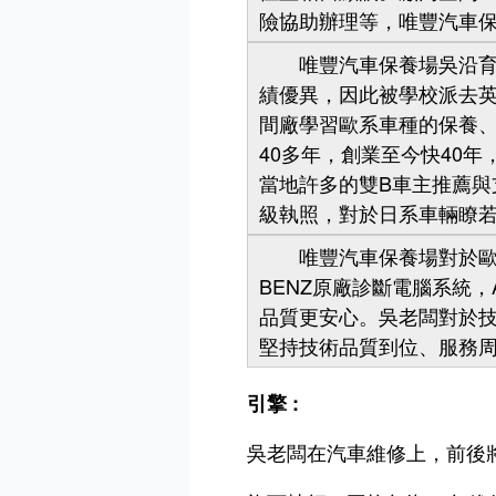
險協助辦理等，唯豐汽車
唯豐汽車保養場吳沿育老
績優異，因此被學校派去英
間廠學習歐系車種的保養、
40多年，創業至今快40
當地許多的雙B車主推薦
級執照，對於日系車輛瞭若
唯豐汽車保養場對於歐系
BENZ原廠診斷電腦系統，AU
品質更安心。吳老闆對於
堅持技術品質到位、服務
引擎 :
吳老闆在汽車維修上，前後