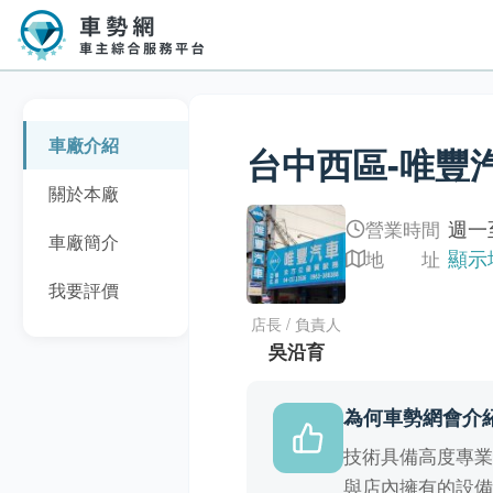
車廠介紹
台中西區-唯豐
關於本廠
週一至
營業時間
車廠簡介
顯示
地 址
我要評價
店長 / 負責人
吳沿育
為何車勢網會介
技術具備高度專
與店內擁有的設