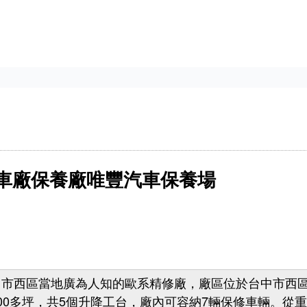
車廠保養廠唯豐汽車保養場
西區當地廣為人知的歐系精修廠，廠區位於台中市西區五權
00多坪，共5個升降工台，廠內可容納7輛保修車輛。從