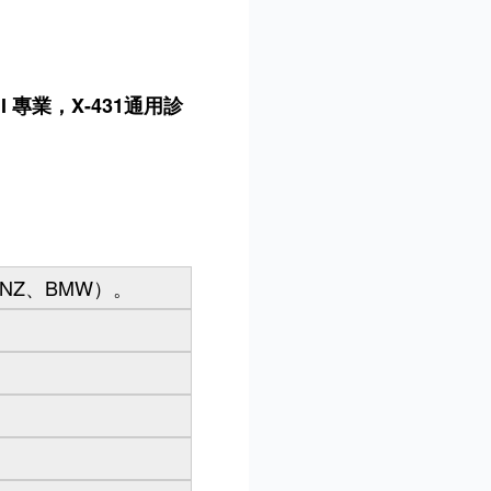
I 專業，X-431通用診
NZ、BMW）。
。