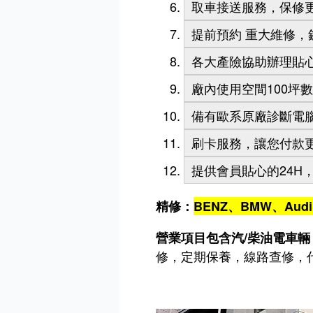
取車接送服務，保修
提前預約 重大維修，
各大產險協助辦理貼
廠內使用空間100坪
備有歐系原廠診斷電
刷卡服務，讓您付款
提供會員貼心的24H
精修：
BENZ、BMW、
Aud
營業項目包含汽/柴油電車輛 
修，定期保養，線路查修，