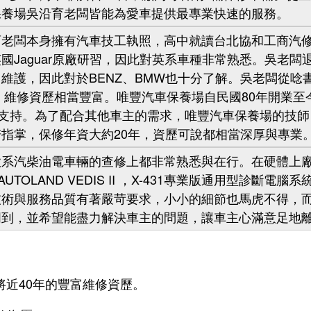
保養場吳沿育老闆皆能為愛車提供最專業快速的服務。
闆本身擁有汽車技工執照，高中就讀台北協和工商汽修
國Jaguar原廠研習，因此對英系車種非常熟悉。吳老闆
維護，因此對於BENZ、BMW也十分了解。吳老闆從唸
年，維修資歷相當豐富。唯豐汽車保養場自民國80年開業至
與支持。為了配合其他車主的需求，唯豐汽車保養場的技師
指掌，保修年資大約20年，資歷可說都相當深厚與專業
汽柴油電車輛的查修上都非常熟悉與在行。在硬體上廠
TOLAND VEDIS II ，X-431專業版通用型診斷電
技術與服務品質有著嚴苛要求，小小的細節也馬虎不得，
周到，並希望能盡力解決車主的問題，讓車主心滿意足地
將近40年的豐富維修資歷。