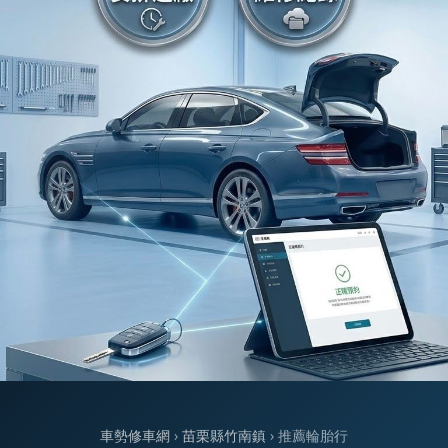
車勢修車網
›
苗栗縣竹南鎮
› 推薦輪胎行