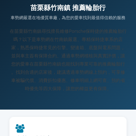
苗栗縣竹南鎮 推薦輪胎行
車勢網嚴選在地優質車廠，為您的愛車找到最值得信賴的服務
在苗栗縣竹南鎮尋找擅長維修Porsche保時捷的推薦輪胎行
嗎？以下是車勢網在竹南鎮嚴選、專精保時捷車系的店
家，熟悉保時捷常見的引擎、變速箱、底盤與電系問題，
並與車主簽有保障合約、通過車勢網稽核與真實評價，讓
您的愛車在苗栗縣竹南鎮也能找到專業可靠的推薦輪胎行
。找到合適的店家後，建議透過車勢網線上預約，可享修
車被騙代償、消費折扣優惠、修車明細上網可查、預約省
時優先等四大保障，讓您的權益更有保障。