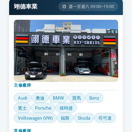
翊德車業
週一至週六 09:00~19:00
主修廠牌
Audi
奧迪
BMW
寶馬
Benz
賓士
Porsche
保時捷
Volkswagen (VW)
福斯
Skoda
司可達
常修廠牌