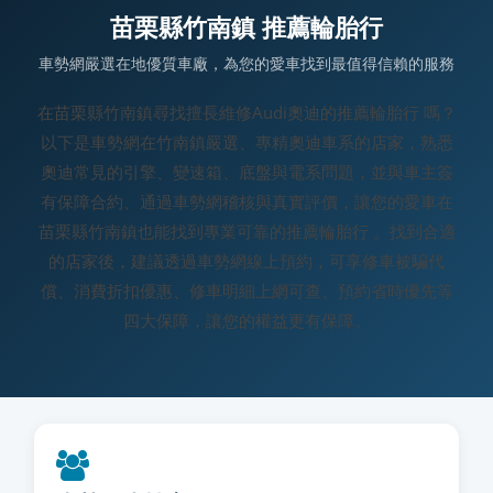
苗栗縣竹南鎮 推薦輪胎行
車勢網嚴選在地優質車廠，為您的愛車找到最值得信賴的服務
在苗栗縣竹南鎮尋找擅長維修Audi奧迪的推薦輪胎行 嗎？
以下是車勢網在竹南鎮嚴選、專精奧迪車系的店家，熟悉
奧迪常見的引擎、變速箱、底盤與電系問題，並與車主簽
有保障合約、通過車勢網稽核與真實評價，讓您的愛車在
苗栗縣竹南鎮也能找到專業可靠的推薦輪胎行 。找到合適
的店家後，建議透過車勢網線上預約，可享修車被騙代
償、消費折扣優惠、修車明細上網可查、預約省時優先等
四大保障，讓您的權益更有保障。