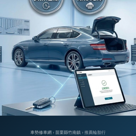
車勢修車網
›
苗栗縣竹南鎮
› 推薦輪胎行