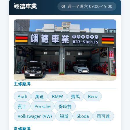
翊德車業
週一至週六 09:00~19:00
主修廠牌
Audi
奧迪
BMW
寶馬
Benz
賓士
Porsche
保時捷
Volkswagen (VW)
福斯
Skoda
司可達
常修廠牌