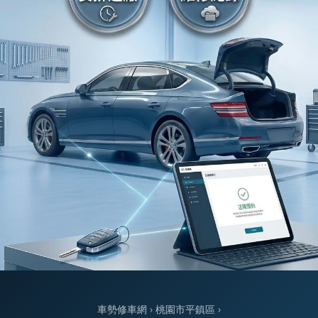
車勢修車網
›
桃園市平鎮區
›