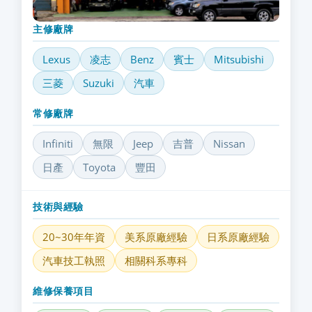
主修廠牌
Lexus
凌志
Benz
賓士
Mitsubishi
三菱
Suzuki
汽車
常修廠牌
Infiniti
無限
Jeep
吉普
Nissan
日產
Toyota
豐田
技術與經驗
20~30年年資
美系原廠經驗
日系原廠經驗
汽車技工執照
相關科系專科
維修保養項目