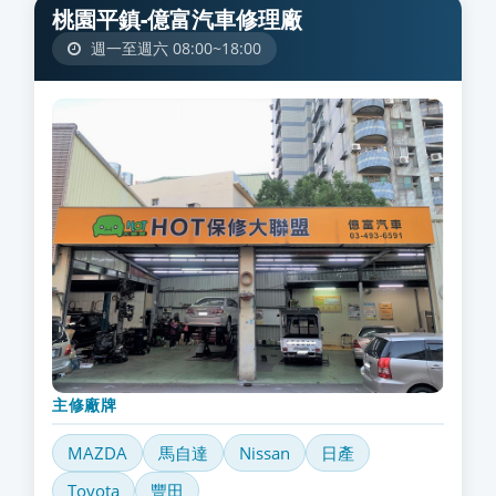
桃園平鎮-億富汽車修理廠
週一至週六 08:00~18:00
主修廠牌
MAZDA
馬自達
Nissan
日產
Toyota
豐田