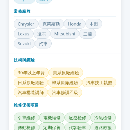
常修廠牌
Chrysler
克萊斯勒
Honda
本田
Lexus
凌志
Mitsubishi
三菱
Suzuki
汽車
技術與經驗
30年以上年資
美系原廠經驗
日系原廠經驗
韓系原廠經驗
汽車技工執照
汽車構造講師
汽車修護乙級
維修保養項目
引擎維修
電機維修
底盤檢修
冷氣檢修
傳動檢修
定期保養
代客驗車
道路救援