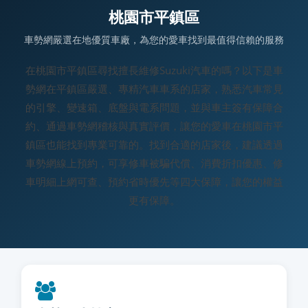
桃園市平鎮區
車勢網嚴選在地優質車廠，為您的愛車找到最值得信賴的服務
在桃園市平鎮區尋找擅長維修Suzuki汽車的嗎？以下是車
勢網在平鎮區嚴選、專精汽車車系的店家，熟悉汽車常見
的引擎、變速箱、底盤與電系問題，並與車主簽有保障合
約、通過車勢網稽核與真實評價，讓您的愛車在桃園市平
鎮區也能找到專業可靠的。找到合適的店家後，建議透過
車勢網線上預約，可享修車被騙代償、消費折扣優惠、修
車明細上網可查、預約省時優先等四大保障，讓您的權益
更有保障。