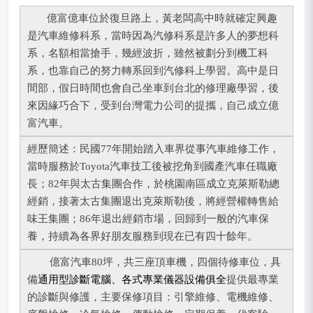
億富億車位於復旦路上，黃老闆高中時就確定興趣
是汽車維修科系，當時因為汽修科系是許多人的夢想科
系，名額相當搶手，幾經波折，雖然被劃分到機工科
系，也靠自己的努力轉系回到汽修科上學習。高中是日
間部，假日時間也會自己坐車到台北的修理廠學習，後
來因緣巧合下，受到台灣電力公司的提攜，自己成立億
富汽車。
經歷簡述：民國77年開始踏入車界從事汽車維修工作，
當時服務於Toyota汽車技工後被挖角到國產汽車任職廠
長；82年與太古集團合作，於桃園南區成立克萊斯勒總
經銷，接著太古集團退出克萊斯勒後，將經營權轉售給
味王集團；86年退出經銷市場，回歸到一般的汽車保
養，持續為各界好朋友服務到現在已有四十餘年。
億富汽車80坪，共三座頂車機，四個待修車位，具
備
通用型診斷電腦、各式專業儀器設備俱全
提供最專業
的診斷與修護，主要保修項目：引擎維修、電機維修、