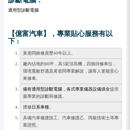
診斷電腦：
通用型診斷電腦
【億富汽車】，專業貼心服務有以
下 :
黃老闆維修資歷40年以上。
廠內佔地約80坪，具3架頂高機，四個待修車位，
環境寬敞舒適及黃老闆專業解說，讓客人更能安心
來修車。
備有通用型診斷電腦，各式專業儀器設備俱全
提供
最專業的診斷與修護。
擅修
日系車種
。
具備汽車修護技工、汽車修護乙、丙級技術士等專
業證照。