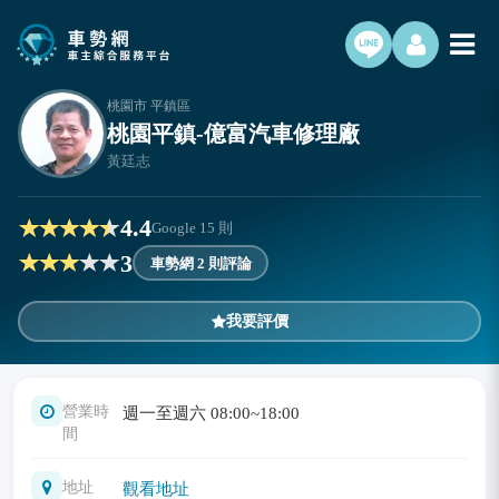
桃園市 平鎮區
桃園平鎮-億富汽車修理廠
黃廷志
4.4
Google
15
則
3
車勢網 2 則評論
我要評價
營業時
週一至週六 08:00~18:00
間
地址
觀看地址