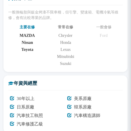
一般換輪胎與鈑金烤漆不限車種，但引擎、變速箱、電機冷氣等維
修，會有比較專業的品牌。
主要在修
常常在修
一般會修
MAZDA
Chrysler
Ford
Nissan
Honda
Toyota
Lexus
Mitsubishi
Suzuki
年資與經歷
30年以上
美系原廠
日系原廠
韓系原廠
汽車技工執照
汽車構造講師
汽車修護乙級