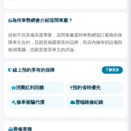
為何車勢網會介紹這間車廠？
技術不但具備高度專業，這間車廠還和車勢網簽訂嚴格的保
障車主合約，且願意揭露擅長的品牌，與店內擁有的設備與
檢測電腦，也願意接受車主的評論。
線上預約享有的保障
了解更多
消費紅利回饋
預約省時優先
修車被騙代償
雲端維修紀錄
善修車種