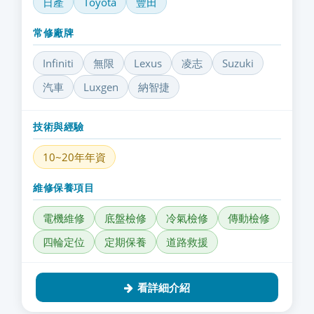
日產
Toyota
豐田
常修廠牌
Infiniti
無限
Lexus
凌志
Suzuki
汽車
Luxgen
納智捷
技術與經驗
10~20年年資
維修保養項目
電機維修
底盤檢修
冷氣檢修
傳動檢修
四輪定位
定期保養
道路救援
看詳細介紹