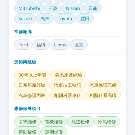
Mitsubishi
三菱
Nissan
日產
Suzuki
汽車
Toyota
豐田
常修廠牌
Ford
福特
Lexus
凌志
技術與經驗
30年以上年資
美系原廠經驗
日系原廠經驗
汽車技工執照
汽車修護乙級
汽車修護丙級
相關科系專科
相關科系高職
維修保養項目
引擎維修
電機維修
底盤檢修
冷氣檢修
傳動檢修
定期保養