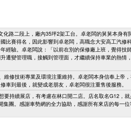
化路二段上，廠內35坪2架工台。卓老闆的舅舅本身有
全國比賽得名，因此影響到卓老闆，高職念大安高工汽修
十年經驗。卓老闆說：「以前在別的保修廠上班，覺得技
闆升遷變管理職，接觸到管理面，才繼續保持車業的熱情
維修技術專業及環境注重維持。卓老闆本身信奉上帝，
人修車到最後，就變成老朋友，卓老闆很注重售後服務。
要持續展店，有考慮在林口開二店。店名取名G12，就是
表展開集團。感謝車勢網的全力協助，感謝所有來店的每一