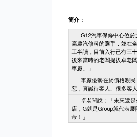
簡介：
G12汽車保修中心位於文
高農汽修科的選手，並在
工半讀，目前入行已有三
後來當時的老闆提拔卓老
車廠。」
車廠優勢在於價格親民、
惡，真誠待客人。很多客
卓老闆說：「未來還是想
店，G就是Group就代
帝！」