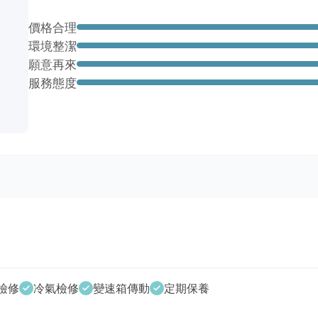
價格合理
環境整潔
願意再來
服務態度
檢修
冷氣檢修
變速箱傳動
定期保養