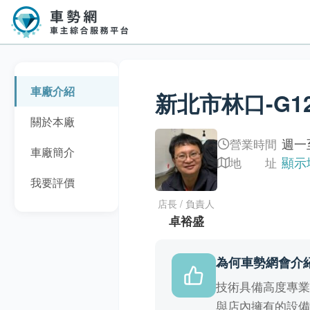
車廠介紹
新北市林口-G
關於本廠
週一至
營業時間
車廠簡介
顯示
地 址
我要評價
店長 / 負責人
卓裕盛
為何車勢網會介
技術具備高度專
與店內擁有的設