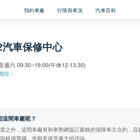
預約車廠
行情與車況
汽車百科
12汽車保修中心
週六 09:30~19:00(午休12-13:30)
地址 ›
紹這間車廠呢？
業度之外，這間車廠有和車勢網簽訂嚴格的保障車主合約，且
備與檢測電腦，也願意接受車主的評論。