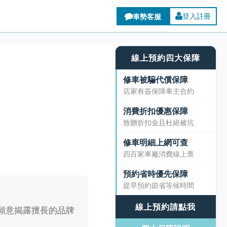
登入註冊
線上預約四大保障
修車被騙代償保障
店家有簽保障車主合約
消費折扣優惠保障
致贈折扣金且杜絕被坑
修車明細上網可查
四百家車廠消費線上查
預約省時優先保障
提早預約節省等候時間
線上預約請點我
願意揭露擅長的品牌