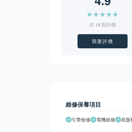
4.9
★
★
★
★
★
共 18 則評價
我要評價
維修保養項目
引擎檢修
電機維修
底盤