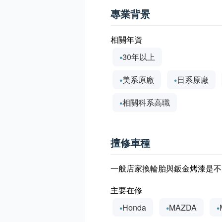
專業背景
相關年資
30年以上
美系原廠
日系原廠
相關科系高職
擅修車種
一般店家換輪胎與鈑金烤漆是不
主要在修
Honda
MAZDA