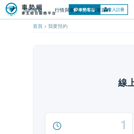
預約車廠
行情與車況
汽車百科
登入註冊
首頁
> 我要預約
線
1