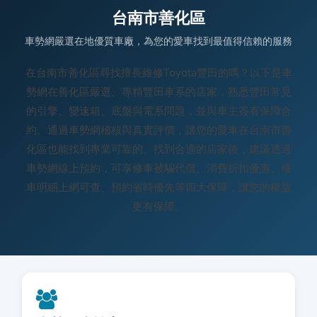
台南市善化區
車勢網嚴選在地優質車廠，為您的愛車找到最值得信賴的服務
在台南市善化區尋找擅長維修Toyota豐田的嗎？以下是車
勢網在善化區嚴選、專精豐田車系的店家，熟悉豐田常見
的引擎、變速箱、底盤與電系問題，並與車主簽有保障合
約、通過車勢網稽核與真實評價，讓您的愛車在台南市善
化區也能找到專業可靠的。找到合適的店家後，建議透過
車勢網線上預約，可享修車被騙代償、消費折扣優惠、修
車明細上網可查、預約省時優先等四大保障，讓您的權益
更有保障。