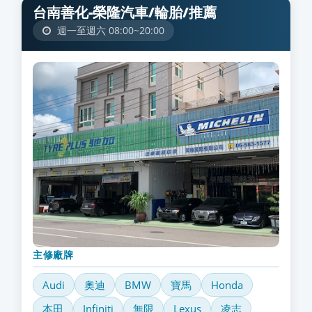
台南善化-榮隆汽車/輪胎/推薦
週一至週六 08:00~20:00
主修廠牌
Audi
奧迪
BMW
寶馬
Honda
本田
Infiniti
無限
Lexus
凌志