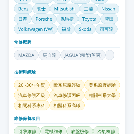
Benz
賓士
Mitsubishi
三菱
Nissan
日產
Porsche
保時捷
Toyota
豐田
Volkswagen (VW)
福斯
Skoda
司可達
常修廠牌
MAZDA
馬自達
JAGUAR積架(英國)
技術與經驗
20~30年年資
歐系原廠經驗
美系原廠經驗
汽車修護乙級
汽車修護丙級
相關科系大學
相關科系專科
相關科系高職
維修保養項目
引擎維修
電機維修
底盤檢修
冷氣檢修