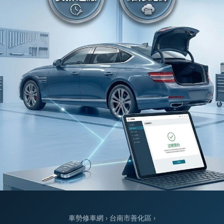
車勢修車網
›
台南市善化區
›