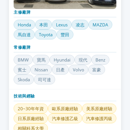
主修廠牌
Honda
本田
Lexus
凌志
MAZDA
馬自達
Toyota
豐田
常修廠牌
BMW
寶馬
Hyundai
現代
Benz
賓士
Nissan
日產
Volvo
富豪
Skoda
司可達
技術與經驗
20~30年年資
歐系原廠經驗
美系原廠經驗
日系原廠經驗
汽車修護乙級
汽車修護丙級
相關科系大學