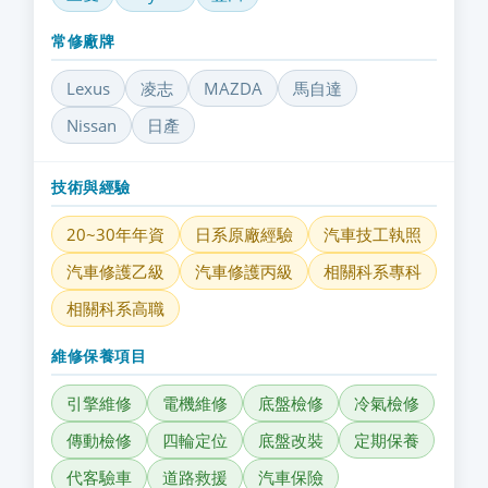
常修廠牌
Lexus
凌志
MAZDA
馬自達
Nissan
日產
技術與經驗
20~30年年資
日系原廠經驗
汽車技工執照
汽車修護乙級
汽車修護丙級
相關科系專科
相關科系高職
維修保養項目
引擎維修
電機維修
底盤檢修
冷氣檢修
傳動檢修
四輪定位
底盤改裝
定期保養
代客驗車
道路救援
汽車保險