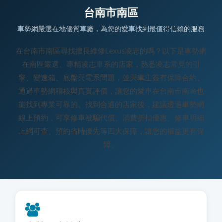
台南市南區
車勢網嚴選在地優質車廠，為您的愛車找到最值得信賴的服務
在台南市南區尋找擅長維修Lexus凌志的嗎？以下是車勢網
在南區嚴選、專精凌志車系的店家，熟悉凌志常見的引
擎、變速箱、底盤與電系問題，並與車主簽有保障合約、
通過車勢網稽核與真實評價，讓您的愛車在台南市南區也
能找到專業可靠的。找到合適的店家後，建議透過車勢網
線上預約，可享修車被騙代償、消費折扣優惠、修車明細
上網可查、預約省時優先等四大保障，讓您的權益更有保
障。