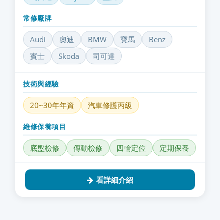
常修廠牌
Audi
奧迪
BMW
寶馬
Benz
賓士
Skoda
司可達
技術與經驗
20~30年年資
汽車修護丙級
維修保養項目
底盤檢修
傳動檢修
四輪定位
定期保養
看詳細介紹