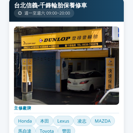
台北信義-千鋒輪胎保養修車
週一至週六 09:00~20:00
主修廠牌
Honda
本田
Lexus
凌志
MAZDA
馬自達
Toyota
豐田