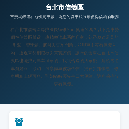
台北市信義區
車勢網嚴選在地優質車廠，為您的愛車找到最值得信賴的服務
在台北市信義區尋找擅長維修Audi奧迪的嗎？以下是車勢
網在信義區嚴選、專精奧迪車系的店家，熟悉奧迪常見的
引擎、變速箱、底盤與電系問題，並與車主簽有保障合
約、通過車勢網稽核與真實評價，讓您的愛車在台北市信
義區也能找到專業可靠的。找到合適的店家後，建議透過
車勢網線上預約，可享修車被騙代償、消費折扣優惠、修
車明細上網可查、預約省時優先等四大保障，讓您的權益
更有保障。