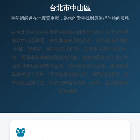
台北市中山區
車勢網嚴選在地優質車廠，為您的愛車找到最值得信賴的服務
在台北市中山區尋找擅長維修Audi奧迪的嗎？以下是車勢
網在中山區嚴選、專精奧迪車系的店家，熟悉奧迪常見的
引擎、變速箱、底盤與電系問題，並與車主簽有保障合
約、通過車勢網稽核與真實評價，讓您的愛車在台北市中
山區也能找到專業可靠的。找到合適的店家後，建議透過
車勢網線上預約，可享修車被騙代償、消費折扣優惠、修
車明細上網可查、預約省時優先等四大保障，讓您的權益
更有保障。