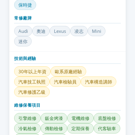
保時捷
常修廠牌
Audi
奧迪
Lexus
凌志
Mini
迷你
技術與經驗
30年以上年資
歐系原廠經驗
汽車技工執照
汽車檢驗員
汽車構造講師
汽車修護乙級
維修保養項目
引擎維修
鈑金烤漆
電機維修
底盤檢修
冷氣檢修
傳動檢修
定期保養
代客驗車