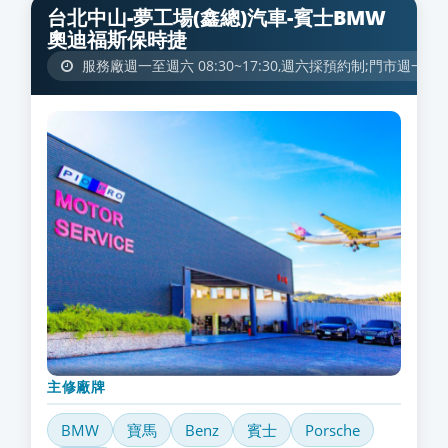
台北中山-夢工場(鑫總)汽車-賓士BMW
奧迪福斯保時捷
服務廠週一至週六 08:30~17:30,週六採預約制;門市週一至週六 09
主修廠牌
BMW
寶馬
Benz
賓士
Porsche