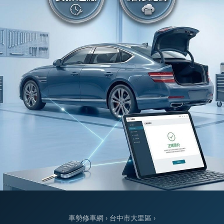
車勢修車網
›
台中市大里區
›