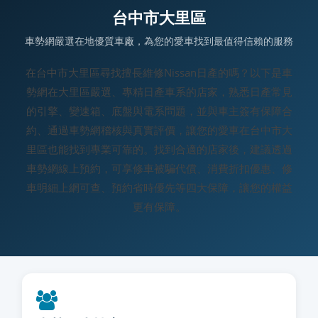
台中市大里區
車勢網嚴選在地優質車廠，為您的愛車找到最值得信賴的服務
在台中市大里區尋找擅長維修Nissan日產的嗎？以下是車
勢網在大里區嚴選、專精日產車系的店家，熟悉日產常見
的引擎、變速箱、底盤與電系問題，並與車主簽有保障合
約、通過車勢網稽核與真實評價，讓您的愛車在台中市大
里區也能找到專業可靠的。找到合適的店家後，建議透過
車勢網線上預約，可享修車被騙代償、消費折扣優惠、修
車明細上網可查、預約省時優先等四大保障，讓您的權益
更有保障。