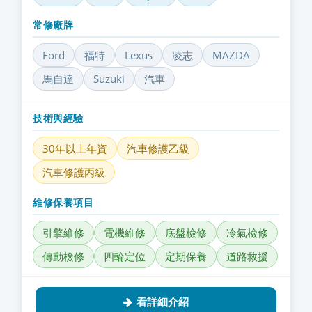
常修廠牌
Ford
福特
Lexus
凌志
MAZDA
馬自達
Suzuki
汽車
技術與經驗
30年以上年資
汽車修護乙級
汽車修護丙級
維修保養項目
引擎維修
電機維修
底盤檢修
冷氣檢修
傳動檢修
四輪定位
定期保養
道路救援
看詳細介紹