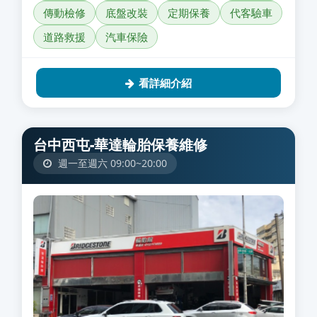
傳動檢修
底盤改裝
定期保養
代客驗車
道路救援
汽車保險
看詳細介紹
台中西屯-華達輪胎保養維修
週一至週六 09:00~20:00