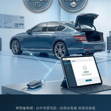
車勢修車網
›
台中市西屯區
› 推薦保養廠 推薦保修廠