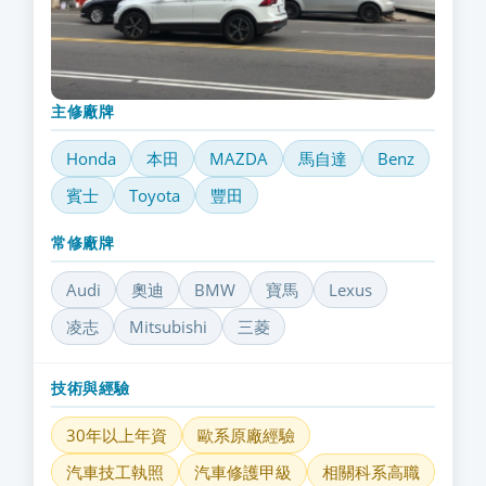
主修廠牌
Honda
本田
MAZDA
馬自達
Benz
賓士
Toyota
豐田
常修廠牌
Audi
奧迪
BMW
寶馬
Lexus
凌志
Mitsubishi
三菱
技術與經驗
30年以上年資
歐系原廠經驗
汽車技工執照
汽車修護甲級
相關科系高職