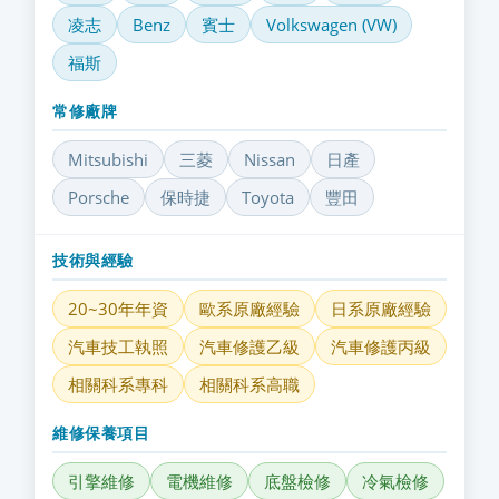
凌志
Benz
賓士
Volkswagen (VW)
福斯
常修廠牌
Mitsubishi
三菱
Nissan
日產
Porsche
保時捷
Toyota
豐田
技術與經驗
20~30年年資
歐系原廠經驗
日系原廠經驗
汽車技工執照
汽車修護乙級
汽車修護丙級
相關科系專科
相關科系高職
維修保養項目
引擎維修
電機維修
底盤檢修
冷氣檢修