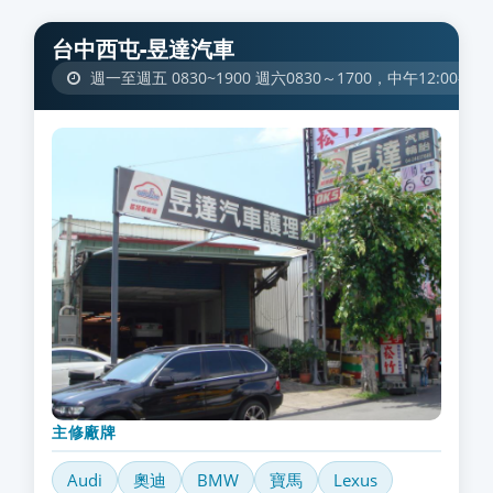
台中西屯-昱達汽車
週一至週五 0830~1900 週六0830～1700，中午12:00-13
主修廠牌
Audi
奧迪
BMW
寶馬
Lexus