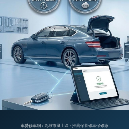
車勢修車網
›
高雄市鳳山區
› 推薦保養修車保修廠