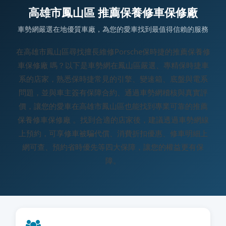
高雄市鳳山區 推薦保養修車保修廠
車勢網嚴選在地優質車廠，為您的愛車找到最值得信賴的服務
在高雄市鳳山區尋找擅長維修Porsche保時捷的推薦保養修
車保修廠 嗎？以下是車勢網在鳳山區嚴選、專精保時捷車
系的店家，熟悉保時捷常見的引擎、變速箱、底盤與電系
問題，並與車主簽有保障合約、通過車勢網稽核與真實評
價，讓您的愛車在高雄市鳳山區也能找到專業可靠的推薦
保養修車保修廠 。找到合適的店家後，建議透過車勢網線
上預約，可享修車被騙代償、消費折扣優惠、修車明細上
網可查、預約省時優先等四大保障，讓您的權益更有保
障。