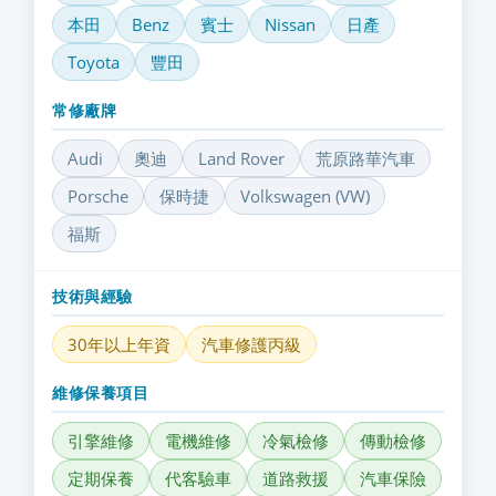
本田
Benz
賓士
Nissan
日產
Toyota
豐田
常修廠牌
Audi
奧迪
Land Rover
荒原路華汽車
Porsche
保時捷
Volkswagen (VW)
福斯
技術與經驗
30年以上年資
汽車修護丙級
維修保養項目
引擎維修
電機維修
冷氣檢修
傳動檢修
定期保養
代客驗車
道路救援
汽車保險