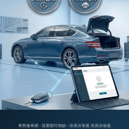
車勢修車網
›
苗栗縣竹南鎮
› 推薦保養廠 推薦保修廠