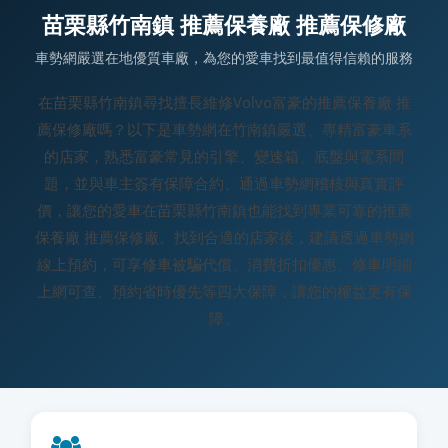
苗栗縣竹南鎮 推薦保養廠 推薦保修廠
車勢網嚴選在地優質車廠，為您的愛車找到最值得信賴的服務
在苗栗縣竹南鎮尋找擅長維修Volvo富豪的推薦保養廠 推
薦保修廠嗎？以下是車勢網在竹南鎮嚴選、專精富豪車系
的店家，熟悉富豪常見的引擎、變速箱、底盤與電系問
題，並與車主簽有保障合約、通過車勢網稽核與真實評
價，讓您的愛車在苗栗縣竹南鎮也能找到專業可靠的推薦
保養廠 推薦保修廠。找到合適的店家後，建議透過車勢網
線上預約，可享修車被騙代償、消費折扣優惠、修車明細
上網可查、預約省時優先等四大保障，讓您的權益更有保
障。