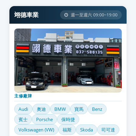
翊德車業
週一至週六 09:00~19:00
主修廠牌
Audi
奧迪
BMW
寶馬
Benz
賓士
Porsche
保時捷
Volkswagen (VW)
福斯
Skoda
司可達