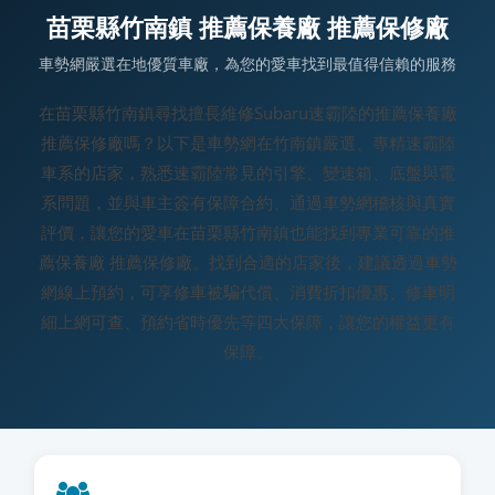
苗栗縣竹南鎮 推薦保養廠 推薦保修廠
車勢網嚴選在地優質車廠，為您的愛車找到最值得信賴的服務
在苗栗縣竹南鎮尋找擅長維修Subaru速霸陸的推薦保養廠
推薦保修廠嗎？以下是車勢網在竹南鎮嚴選、專精速霸陸
車系的店家，熟悉速霸陸常見的引擎、變速箱、底盤與電
系問題，並與車主簽有保障合約、通過車勢網稽核與真實
評價，讓您的愛車在苗栗縣竹南鎮也能找到專業可靠的推
薦保養廠 推薦保修廠。找到合適的店家後，建議透過車勢
網線上預約，可享修車被騙代償、消費折扣優惠、修車明
細上網可查、預約省時優先等四大保障，讓您的權益更有
保障。