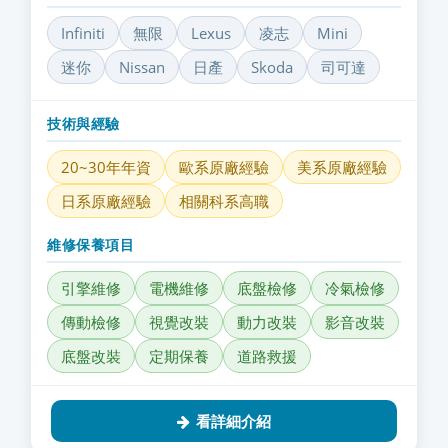
Infiniti
無限
Lexus
凌志
Mini
迷你
Nissan
日產
Skoda
司可達
技術與經驗
20~30年年資
歐系原廠經驗
美系原廠經驗
日系原廠經驗
相關科系高職
維修保養項目
引擎維修
電機維修
底盤檢修
冷氣檢修
傳動檢修
視覺改裝
動力改裝
影音改裝
底盤改裝
定期保養
道路救援
看詳細介紹