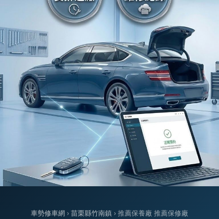
車勢修車網
›
苗栗縣竹南鎮
› 推薦保養廠 推薦保修廠