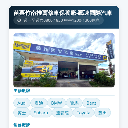
苗栗竹南推薦修車保養廠-藝速國際汽車
週一至週六0800:1830 中午1200-1300休息
主修廠牌
Audi
奧迪
BMW
寶馬
Benz
賓士
Subaru
速霸陸
Toyota
豐田
常修廠牌