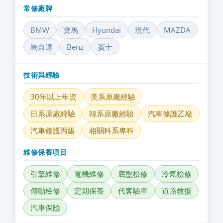
常修廠牌
BMW
寶馬
Hyundai
現代
MAZDA
馬自達
Benz
賓士
技術與經驗
30年以上年資
美系原廠經驗
日系原廠經驗
韓系原廠經驗
汽車修護乙級
汽車修護丙級
相關科系專科
維修保養項目
引擎維修
電機維修
底盤檢修
冷氣檢修
傳動檢修
定期保養
代客驗車
道路救援
汽車保險