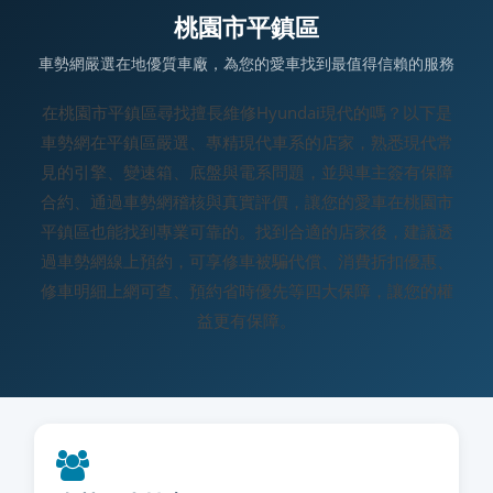
桃園市平鎮區
車勢網嚴選在地優質車廠，為您的愛車找到最值得信賴的服務
在桃園市平鎮區尋找擅長維修Hyundai現代的嗎？以下是
車勢網在平鎮區嚴選、專精現代車系的店家，熟悉現代常
見的引擎、變速箱、底盤與電系問題，並與車主簽有保障
合約、通過車勢網稽核與真實評價，讓您的愛車在桃園市
平鎮區也能找到專業可靠的。找到合適的店家後，建議透
過車勢網線上預約，可享修車被騙代償、消費折扣優惠、
修車明細上網可查、預約省時優先等四大保障，讓您的權
益更有保障。