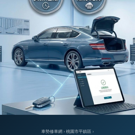
車勢修車網
›
桃園市平鎮區
›