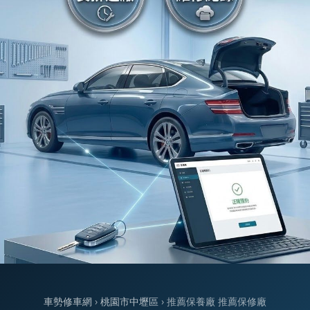
車勢修車網
›
桃園市中壢區
› 推薦保養廠 推薦保修廠