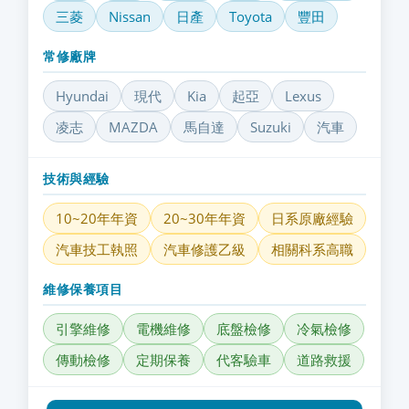
三菱
Nissan
日產
Toyota
豐田
常修廠牌
Hyundai
現代
Kia
起亞
Lexus
凌志
MAZDA
馬自達
Suzuki
汽車
技術與經驗
10~20年年資
20~30年年資
日系原廠經驗
汽車技工執照
汽車修護乙級
相關科系高職
維修保養項目
引擎維修
電機維修
底盤檢修
冷氣檢修
傳動檢修
定期保養
代客驗車
道路救援