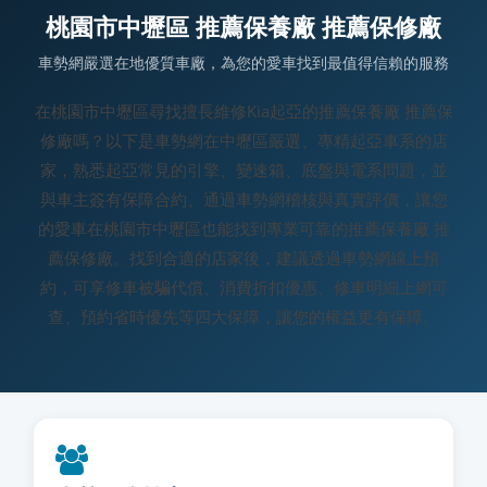
桃園市中壢區 推薦保養廠 推薦保修廠
車勢網嚴選在地優質車廠，為您的愛車找到最值得信賴的服務
在桃園市中壢區尋找擅長維修Kia起亞的推薦保養廠 推薦保
修廠嗎？以下是車勢網在中壢區嚴選、專精起亞車系的店
家，熟悉起亞常見的引擎、變速箱、底盤與電系問題，並
與車主簽有保障合約、通過車勢網稽核與真實評價，讓您
的愛車在桃園市中壢區也能找到專業可靠的推薦保養廠 推
薦保修廠。找到合適的店家後，建議透過車勢網線上預
約，可享修車被騙代償、消費折扣優惠、修車明細上網可
查、預約省時優先等四大保障，讓您的權益更有保障。