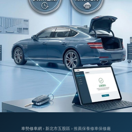
車勢修車網
›
新北市五股區
› 推薦保養修車保修廠