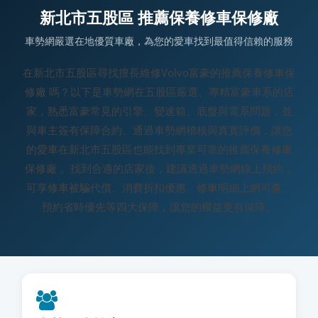
新北市五股區 推薦保養修車保修廠
車勢網嚴選在地優質車廠，為您的愛車找到最值得信賴的服務
在新北市五股區尋找擅長維修Volvo富豪的推薦保養修車保
修廠 嗎？以下是車勢網在五股區嚴選、專精富豪車系的店
家，熟悉富豪常見的引擎、變速箱、底盤與電系問題，並
與車主簽有保障合約、通過車勢網稽核與真實評價，讓您
的愛車在新北市五股區也能找到專業可靠的推薦保養修車
保修廠 。找到合適的店家後，建議透過車勢網線上預約，
可享修車被騙代償、消費折扣優惠、修車明細上網可查、
預約省時優先等四大保障，讓您的權益更有保障。