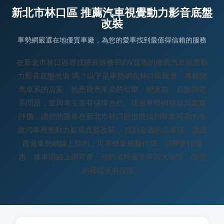
新北市林口區 推薦汽車視覺動力影音底盤
改裝
車勢網嚴選在地優質車廠，為您的愛車找到最值得信賴的服務
在新北市林口區尋找擅長維修BMW寶馬的推薦汽車視覺動
力影音底盤改裝 嗎？以下是車勢網在林口區嚴選、專精寶
馬車系的店家，熟悉寶馬常見的引擎、變速箱、底盤與電
系問題，並與車主簽有保障合約、通過車勢網稽核與真實
評價，讓您的愛車在新北市林口區也能找到專業可靠的推
薦汽車視覺動力影音底盤改裝 。找到合適的店家後，建議
透過車勢網線上預約，可享修車被騙代償、消費折扣優
惠、修車明細上網可查、預約省時優先等四大保障，讓您
的權益更有保障。