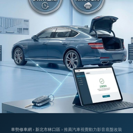
車勢修車網
›
新北市林口區
› 推薦汽車視覺動力影音底盤改裝