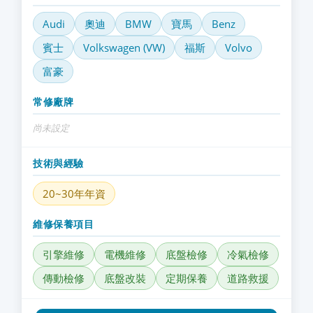
Audi
奧迪
BMW
寶馬
Benz
賓士
Volkswagen (VW)
福斯
Volvo
富豪
常修廠牌
尚未設定
技術與經驗
20~30年年資
維修保養項目
引擎維修
電機維修
底盤檢修
冷氣檢修
傳動檢修
底盤改裝
定期保養
道路救援