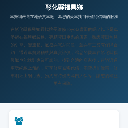
彰化縣福興鄉
車勢網嚴選在地優質車廠，為您的愛車找到最值得信賴的服務
在彰化縣福興鄉尋找擅長維修Toyota豐田的嗎？以下是車
勢網在福興鄉嚴選、專精豐田車系的店家，熟悉豐田常見
的引擎、變速箱、底盤與電系問題，並與車主簽有保障合
約、通過車勢網稽核與真實評價，讓您的愛車在彰化縣福
興鄉也能找到專業可靠的。找到合適的店家後，建議透過
車勢網線上預約，可享修車被騙代償、消費折扣優惠、修
車明細上網可查、預約省時優先等四大保障，讓您的權益
更有保障。