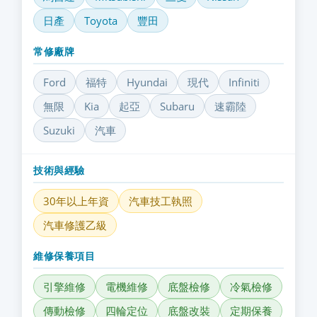
日產
Toyota
豐田
常修廠牌
Ford
福特
Hyundai
現代
Infiniti
無限
Kia
起亞
Subaru
速霸陸
Suzuki
汽車
技術與經驗
30年以上年資
汽車技工執照
汽車修護乙級
維修保養項目
引擎維修
電機維修
底盤檢修
冷氣檢修
傳動檢修
四輪定位
底盤改裝
定期保養