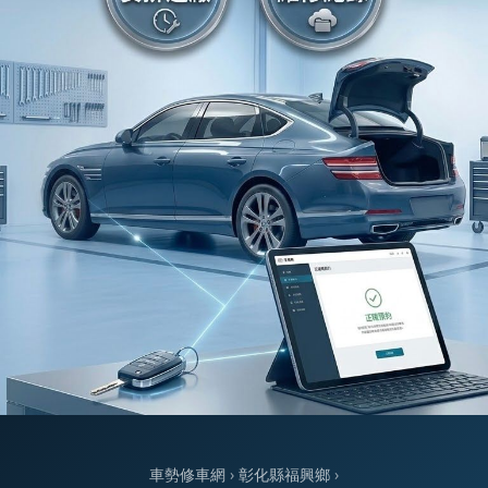
車勢修車網
›
彰化縣福興鄉
›