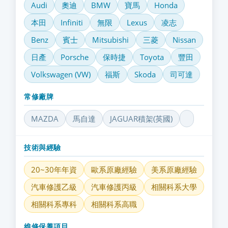
Audi
奧迪
BMW
寶馬
Honda
本田
Infiniti
無限
Lexus
凌志
Benz
賓士
Mitsubishi
三菱
Nissan
日產
Porsche
保時捷
Toyota
豐田
Volkswagen (VW)
福斯
Skoda
司可達
常修廠牌
MAZDA
馬自達
JAGUAR積架(英國)
技術與經驗
20~30年年資
歐系原廠經驗
美系原廠經驗
汽車修護乙級
汽車修護丙級
相關科系大學
相關科系專科
相關科系高職
維修保養項目