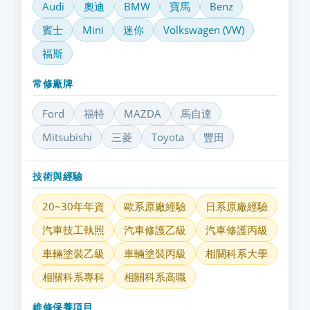
Audi
奧迪
BMW
寶馬
Benz
賓士
Mini
迷你
Volkswagen (VW)
福斯
常修廠牌
Ford
福特
MAZDA
馬自達
Mitsubishi
三菱
Toyota
豐田
技術與經驗
20~30年年資
歐系原廠經驗
日系原廠經驗
汽車技工執照
汽車修護乙級
汽車修護丙級
車輛塗裝乙級
車輛塗裝丙級
相關科系大學
相關科系專科
相關科系高職
維修保養項目