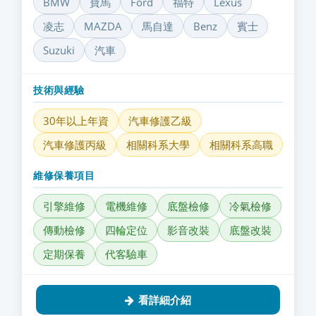
BMW
寶馬
Ford
福特
Lexus
凌志
MAZDA
馬自達
Benz
賓士
Suzuki
汽車
技術與經驗
30年以上年資
汽車修護乙級
汽車修護丙級
相關科系大學
相關科系高職
維修保養項目
引擎維修
電機維修
底盤檢修
冷氣檢修
傳動檢修
四輪定位
影音改裝
底盤改裝
定期保養
代客驗車
看詳細介紹