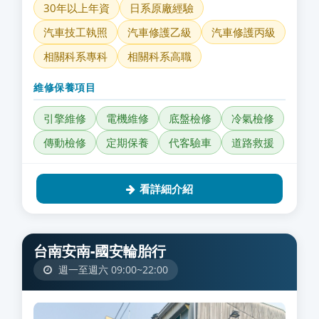
30年以上年資
日系原廠經驗
汽車技工執照
汽車修護乙級
汽車修護丙級
相關科系專科
相關科系高職
維修保養項目
引擎維修
電機維修
底盤檢修
冷氣檢修
傳動檢修
定期保養
代客驗車
道路救援
看詳細介紹
台南安南-國安輪胎行
週一至週六 09:00~22:00