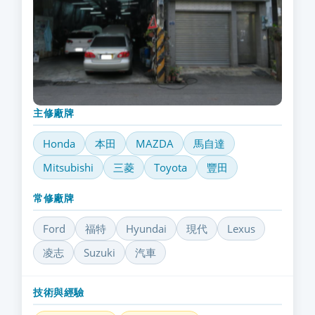
主修廠牌
Honda
本田
MAZDA
馬自達
Mitsubishi
三菱
Toyota
豐田
常修廠牌
Ford
福特
Hyundai
現代
Lexus
凌志
Suzuki
汽車
技術與經驗