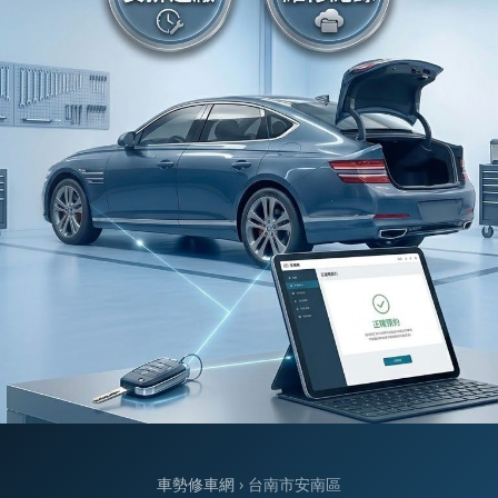
車勢修車網
› 台南市安南區