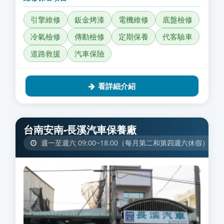
引擎維修
鈑金烤漆
電機維修
底盤檢修
冷氣檢修
傳動檢修
定期保養
代客驗車
道路救援
汽車保險
看詳細介紹
台南安南-長溪汽車保養廠
週一至週六 09:00~18:00（每月第二和第四週六休假）