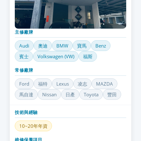
主修廠牌
Audi
奧迪
BMW
寶馬
Benz
賓士
Volkswagen (VW)
福斯
常修廠牌
Ford
福特
Lexus
凌志
MAZDA
馬自達
Nissan
日產
Toyota
豐田
技術與經驗
10~20年年資
維修保養項目