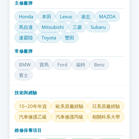
主修廠牌
Honda
本田
Lexus
凌志
MAZDA
馬自達
Mitsubishi
三菱
Subaru
速霸陸
Toyota
豐田
常修廠牌
BMW
寶馬
Ford
福特
Benz
賓士
技術與經驗
10~20年年資
歐系原廠經驗
日系原廠經驗
汽車修護乙級
汽車修護丙級
相關科系大學
維修保養項目