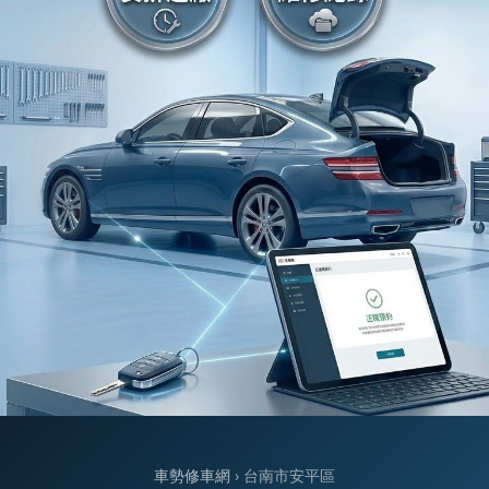
車勢修車網
› 台南市安平區