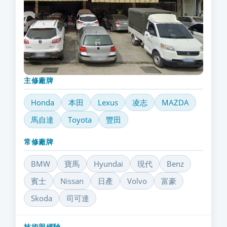
主修廠牌
Honda
本田
Lexus
凌志
MAZDA
馬自達
Toyota
豐田
常修廠牌
BMW
寶馬
Hyundai
現代
Benz
賓士
Nissan
日產
Volvo
富豪
Skoda
司可達
技術與經驗