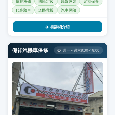
傳動檢修
四輪定位
底盤改裝
定期保養
代客驗車
道路救援
汽車保險
看詳細介紹
億祥汽機車保修
週一～週六8:30~18:00