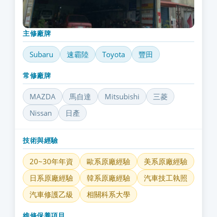
主修廠牌
Subaru
速霸陸
Toyota
豐田
常修廠牌
MAZDA
馬自達
Mitsubishi
三菱
Nissan
日產
技術與經驗
20~30年年資
歐系原廠經驗
美系原廠經驗
日系原廠經驗
韓系原廠經驗
汽車技工執照
汽車修護乙級
相關科系大學
維修保養項目