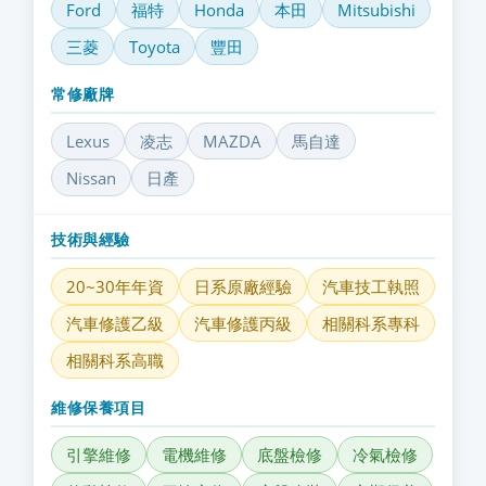
Ford
福特
Honda
本田
Mitsubishi
三菱
Toyota
豐田
常修廠牌
Lexus
凌志
MAZDA
馬自達
Nissan
日產
技術與經驗
20~30年年資
日系原廠經驗
汽車技工執照
汽車修護乙級
汽車修護丙級
相關科系專科
相關科系高職
維修保養項目
引擎維修
電機維修
底盤檢修
冷氣檢修