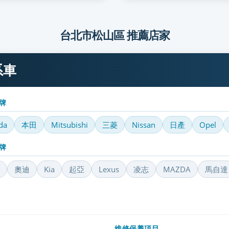
台北市松山區 推薦店家
系車
牌
da
本田
Mitsubishi
三菱
Nissan
日產
Opel
牌
奧迪
Kia
起亞
Lexus
凌志
MAZDA
馬自達
維修保養項目