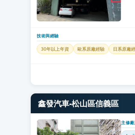
技術與經驗
30年以上年資
歐系原廠經驗
日系原廠
鑫發汽車-松山區信義區
主修廠