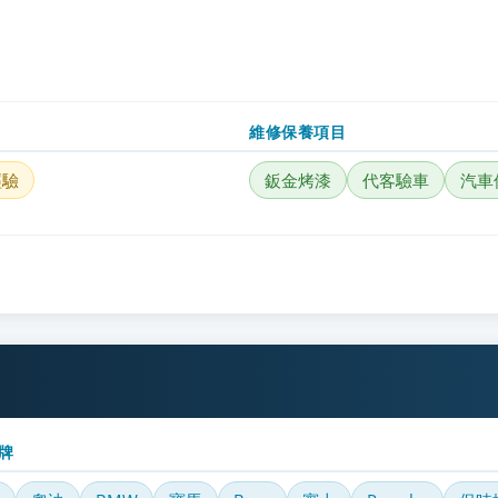
維修保養項目
經驗
鈑金烤漆
代客驗車
汽車
牌