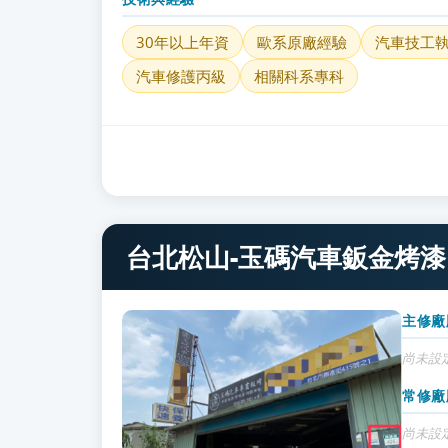
30年以上年資
歐系原廠經驗
汽車技工
汽車修護丙級
相關科系專科
台北松山-玉碼汽車鈑金烤漆
主修廠
尚未設
常修廠
尚未設