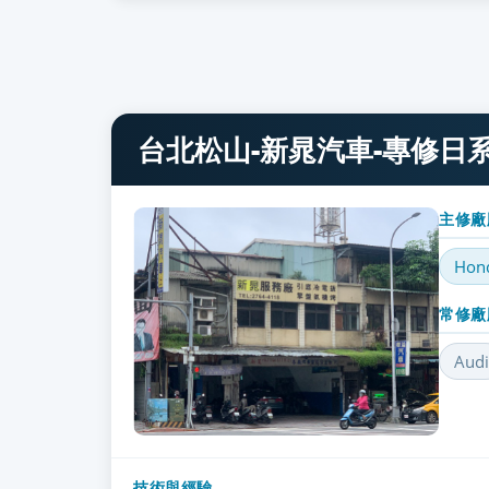
台北松山-新晁汽車-專修日
主修廠
Hon
常修廠
Audi
技術與經驗