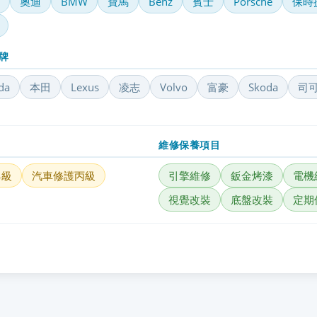
奧迪
BMW
寶馬
Benz
賓士
Porsche
保時
牌
da
本田
Lexus
凌志
Volvo
富豪
Skoda
司
維修保養項目
乙級
汽車修護丙級
引擎維修
鈑金烤漆
電機
視覺改裝
底盤改裝
定期