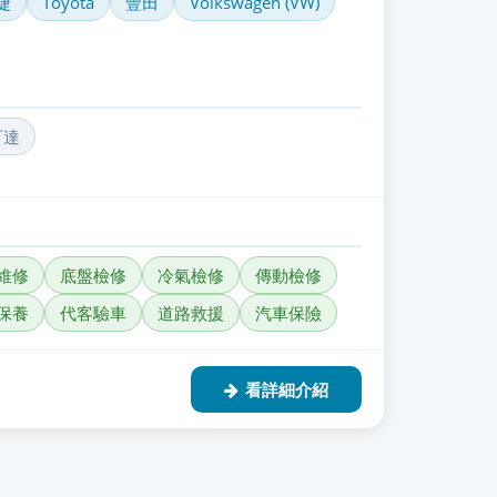
捷
Toyota
豐田
Volkswagen (VW)
可達
維修
底盤檢修
冷氣檢修
傳動檢修
保養
代客驗車
道路救援
汽車保險
看詳細介紹