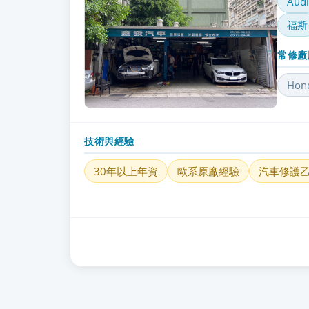
Audi
福斯
常修廠
Hon
技術與經驗
30年以上年資
歐系原廠經驗
汽車修護