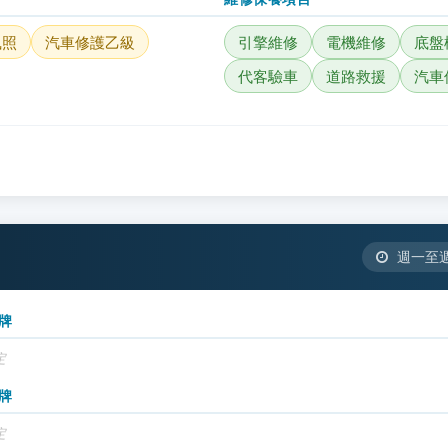
執照
汽車修護乙級
引擎維修
電機維修
底盤
代客驗車
道路救援
汽車
週一至週五
牌
定
牌
定