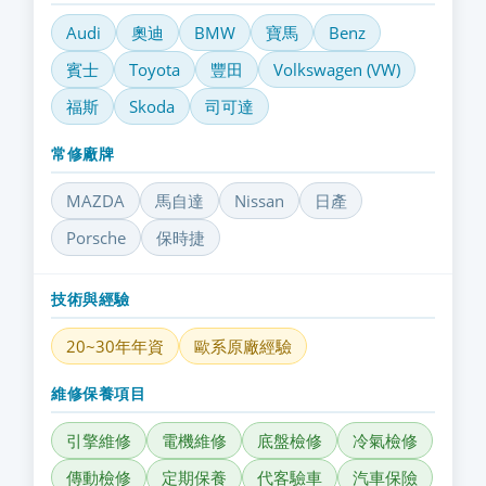
Audi
奧迪
BMW
寶馬
Benz
賓士
Toyota
豐田
Volkswagen (VW)
福斯
Skoda
司可達
常修廠牌
MAZDA
馬自達
Nissan
日產
Porsche
保時捷
技術與經驗
20~30年年資
歐系原廠經驗
維修保養項目
引擎維修
電機維修
底盤檢修
冷氣檢修
傳動檢修
定期保養
代客驗車
汽車保險