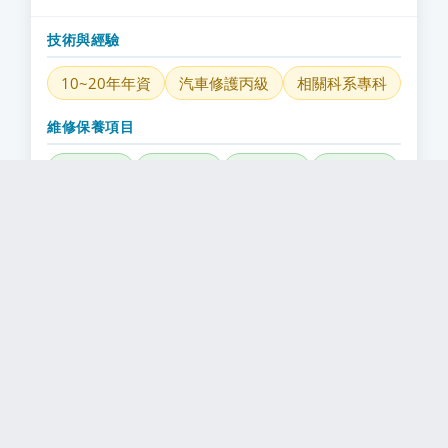
技術與經驗
10~20年年資
汽車修護丙級
相關科系專科
維修保養項目
引擎維修
電機維修
底盤檢修
冷氣檢修
傳動檢修
四輪定位
影音改裝
底盤改裝
定期保養
代客驗車
道路救援
汽車保險
看詳細介紹
查看更多車廠