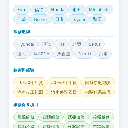
Ford
福特
Honda
本田
Mitsubishi
三菱
Nissan
日產
Toyota
豐田
常修廠牌
Hyundai
現代
Kia
起亞
Lexus
凌志
MAZDA
馬自達
Suzuki
汽車
技術與經驗
10~20年年資
20~30年年資
日系原廠經驗
汽車技工執照
汽車修護乙級
相關科系高職
維修保養項目
引擎維修
電機維修
底盤檢修
冷氣檢修
傳動檢修
定期保養
代客驗車
道路救援