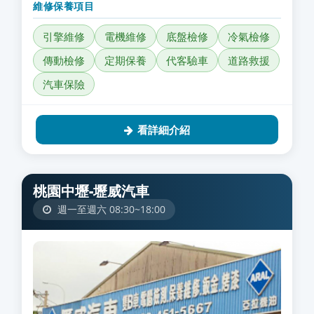
維修保養項目
引擎維修
電機維修
底盤檢修
冷氣檢修
傳動檢修
定期保養
代客驗車
道路救援
汽車保險
看詳細介紹
桃園中壢-壢威汽車
週一至週六 08:30~18:00