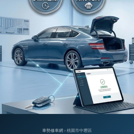
車勢修車網
› 桃園市中壢區