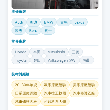
主修廠牌
Audi
奧迪
BMW
寶馬
Lexus
凌志
Benz
賓士
常修廠牌
Honda
本田
Mitsubishi
三菱
Toyota
豐田
Volkswagen (VW)
福斯
技術與經驗
20~30年年資
歐系原廠經驗
美系原廠經驗
日系原廠經驗
汽車技工執照
汽車修護乙級
汽車修護丙級
相關科系大學