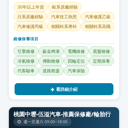
30年以上年資
歐系原廠經驗
日系原廠經驗
汽車技工執照
汽車修護乙級
汽車修護丙級
相關科系專科
相關科系高職
維修保養項目
引擎維修
鈑金烤漆
電機維修
底盤檢修
冷氣檢修
傳動檢修
四輪定位
定期保養
代客驗車
道路救援
汽車保險
看詳細介紹
桃園中壢-伍溢汽車-推薦保修廠/輪胎行
週一至週六 09:00~18:00