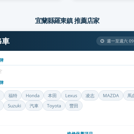
宜蘭縣羅東鎮 推薦店家
修車
週一至週六 09:
牌
定
牌
福特
Honda
本田
Lexus
凌志
MAZDA
馬
Suzuki
汽車
Toyota
豐田
維修保養項目