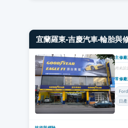
宜蘭羅東-吉慶汽車-輪胎與
主修廠
尚未設
常修廠
Ford
日產
技術與經驗