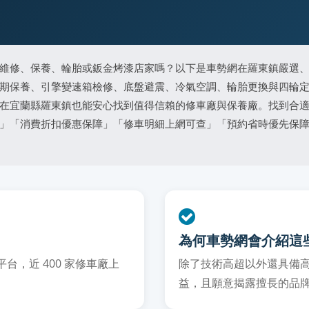
維修、保養、輪胎或鈑金烤漆店家嗎？以下是車勢網在羅東鎮嚴選
期保養、引擎變速箱檢修、底盤避震、冷氣空調、輪胎更換與四輪
在宜蘭縣羅東鎮也能安心找到值得信賴的修車廠與保養廠。找到合
」「消費折扣優惠保障」「修車明細上網可查」「預約省時優先保
為何車勢網會介紹這
，近 400 家修車廠上
除了技術高超以外還具備
益，且願意揭露擅長的品