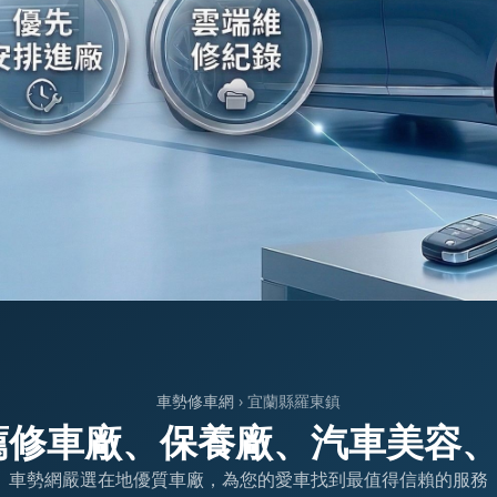
車勢修車網
› 宜蘭縣羅東鎮
薦修車廠、保養廠、汽車美容
車勢網嚴選在地優質車廠，為您的愛車找到最值得信賴的服務