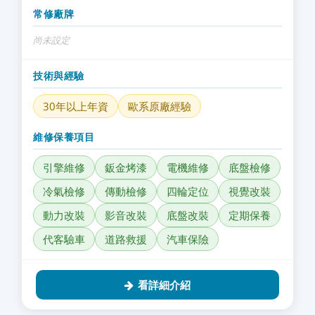
常修廠牌
尚未設定
技術與經驗
30年以上年資
歐系原廠經驗
維修保養項目
引擎維修
鈑金烤漆
電機維修
底盤檢修
冷氣檢修
傳動檢修
四輪定位
視覺改裝
動力改裝
影音改裝
底盤改裝
定期保養
代客驗車
道路救援
汽車保險
看詳細介紹