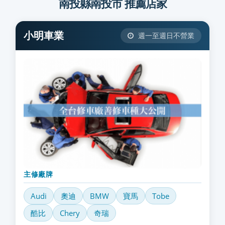
南投縣南投市 推薦店家
小明車業
週一至週日不營業
主修廠牌
Audi
奧迪
BMW
寶馬
Tobe
酷比
Chery
奇瑞