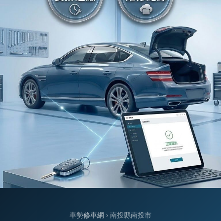
車勢修車網
› 南投縣南投市