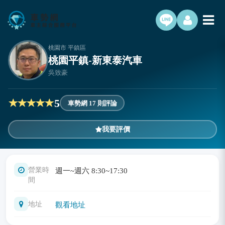
桃園市 平鎮區
桃園平鎮-新東泰汽車
吳致豪
5
車勢網 17 則評論
我要評價
營業時
週一~週六 8:30~17:30
間
地址
觀看地址