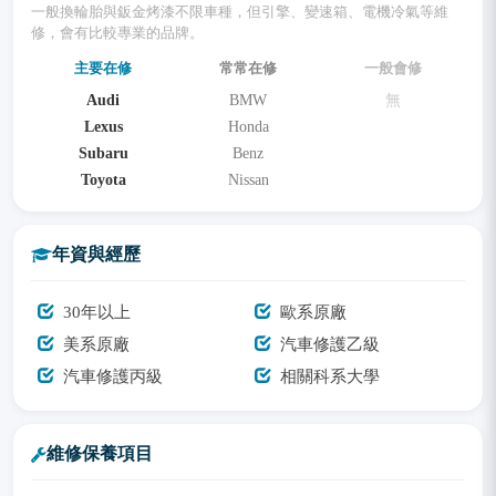
一般換輪胎與鈑金烤漆不限車種，但引擎、變速箱、電機冷氣等維
修，會有比較專業的品牌。
主要在修
常常在修
一般會修
Audi
BMW
無
Lexus
Honda
Subaru
Benz
Toyota
Nissan
年資與經歷
30年以上
歐系原廠
美系原廠
汽車修護乙級
汽車修護丙級
相關科系大學
維修保養項目