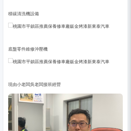
X-431通用型診斷電腦
車輛引擎燃燒室清洗機
積碳清洗機設備