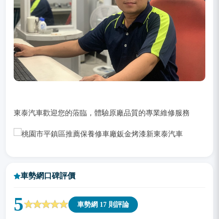
底盤零件維修沖壓機
現由小老闆吳老闆接班經營