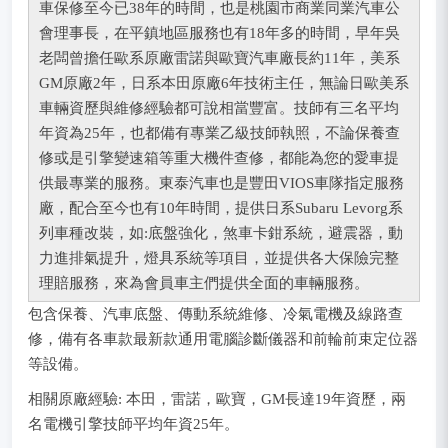
車保修至今已38年的時間，也是桃園市商業同業汽車公
會理事長，在平鎮地區服務也有18年多的時間，早年吳
老闆曾擔任歐系原廠雷諾與歐寶汽車廠長約11年，美系
GM原廠2年，日系本田原廠6年技術主任，無論日歐美系
車輛資歷與維修經驗都可說相當豐富。技師有三名平均
年資為25年，也都備有專業乙級技師執照，不論保養查
修或是引擎變速箱等重大機件查修，都能為您的愛車提
供最專業的服務。東泰汽車也是豐田VIOS車隊指定服務
廠，配合至今也有10年時間，提供日系Subaru Levorg系
列車種改裝，如:底盤強化，煞車卡鉗系統，避震器，動
力進排氣提升，燈具系統等項目，並提供各大保險完整
理賠服務，來為會員車主們提供全面的車輛服務。
包含保養、汽車底盤、傳動系統維修、冷氣電機及線路查
修，備有各車款最新款通用電腦診斷儀器和前輪前束定位器
等設備。
相關原廠經驗: 本田，雷諾，歐寶，GM長達19年資歷，兩
名電機引擎技師平均年資25年。