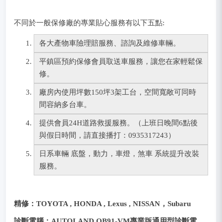
不同於一般保修廠的專業貼心服務有以下五點:
各大產物車險理賠服務、諮詢及維修車輛。
平鎮區預約保修會員取送車服務，讓您在家輕鬆保
修。
廠房內使用坪數150坪3架工台，空間寬敞可同時
間容納多台車。
提供會員24H道路救援服務。（上班日晚間6點後
與假日時間，請直接播打：0935317243）
日系車輛 底盤，動力，車燈，煞車 系統提升改裝
服務。
精修
：TOYOTA , HONDA , Lexus ,
NISSAN，Subaru
診斷電腦：AUTOLAND OB91-VM專業版通用型診斷電