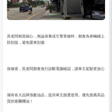
吳老闆相當細心，無論保養或引擎查修時，都會為車輛鋪上
防刮毯，避免愛車刮傷