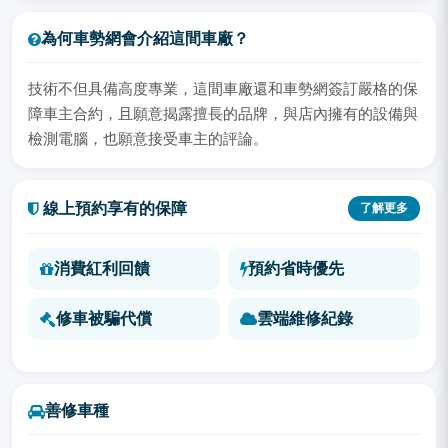
為何車勢網會介紹這間車廠？
技術不但具備高度專業，這間車廠還和車勢網簽訂嚴格的保
障車主合約，且願意揭露擅長的品牌，與店內擁有的設備與
檢測電腦，也願意接受車主的評論。
線上預約享有的保障
了解更多
消費紅利回饋
預約省時優先
修車被騙代償
雲端維修紀錄
善修車種