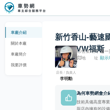
車廠介紹
新竹香山-藝速國際
關於本廠
AUDI/VW福斯
週一至
營業時間
車廠簡介
顯示
地 址
我要評價
店長 / 負責人
李明勳
為何車勢網會介
技術具備高度專
與店內擁有的設