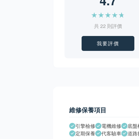
4.7
★
★
★
★
★
共 22 則評價
我要評價
維修保養項目
引擎檢修
電機維修
底盤
定期保養
代客驗車
道路