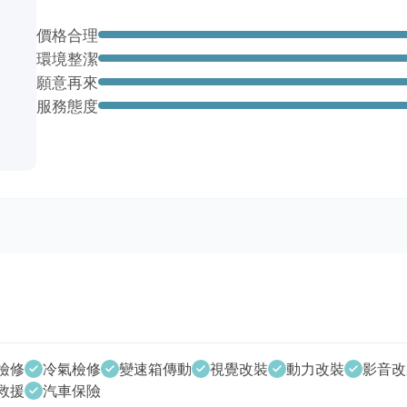
價格合理
環境整潔
願意再來
服務態度
檢修
冷氣檢修
變速箱傳動
視覺改裝
動力改裝
影音改
救援
汽車保險