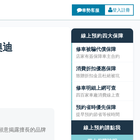
登入註冊
線上預約四大保障
奧迪
修車被騙代償保障
店家有簽保障車主合約
消費折扣優惠保障
致贈折扣金且杜絕被坑
修車明細上網可查
四百家車廠消費線上查
預約省時優先保障
提早預約節省等候時間
線上預約請點我
願意揭露擅長的品牌