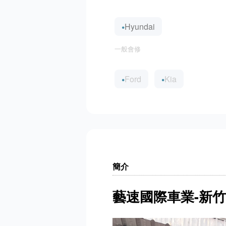
Hyundai
一般會修
Ford
Kia
簡介
藝速國際車業-新