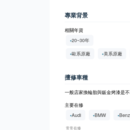
專業背景
相關年資
20~30年
歐系原廠
美系原廠
擅修車種
一般店家換輪胎與鈑金烤漆是不
主要在修
Audi
BMW
Ben
常常在修