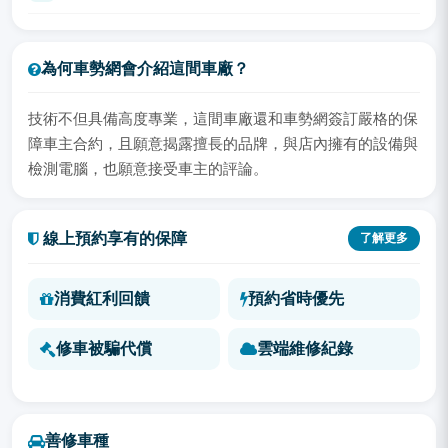
為何車勢網會介紹這間車廠？
技術不但具備高度專業，這間車廠還和車勢網簽訂嚴格的保
障車主合約，且願意揭露擅長的品牌，與店內擁有的設備與
檢測電腦，也願意接受車主的評論。
線上預約享有的保障
了解更多
消費紅利回饋
預約省時優先
修車被騙代償
雲端維修紀錄
善修車種