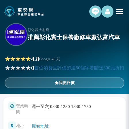
彰化縣 大村鄉
推薦彰化賓士保養廠修車廠弘富汽車
4.8
Google
48
則
0
首位消費且評價超過50個字者贈送300元折扣
我要評價
營業時
週一至六 0830-1230 1330-1750
間
地址
觀看地址