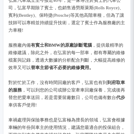
弘富汽車成立至今接近40年，是一家專注於賓士的汽車公
司，弘富早期除了賓士，也銷售過勞斯萊斯(Rolls Royce)、
賓利(Bentley)、保時捷(Prosche)等其他高階車種，但為了讓
技師可以專精並持續提升技術，選定了賓士作為服務廠的主
力車種!
服務廠內備
有賓士和BMW的原廠診斷電腦
，提供最精準的
維修建議，除此之外，在弘富的每一部車，都有專屬的維修
檔案與記錄，透過大數據的分析配合判斷，大幅提高維修的
效率又可以
替車主節省不必要的維修費用。
對於忙於工作，沒有時間回廠的客戶，弘富也有到
到府取車
的服務
，可以到您的公司或辦公室牽車回廠保養，完成後再
替您把愛車送回，若是需要留廠數日，公司也備有數台
代步
車供客戶使用!
車禍處理與保險事務也是弘富極為擅長的領域，弘富會根據
車輛的年份與車主的使用情況，建議您最適合的投保組合，