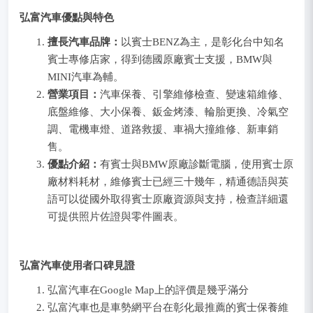
弘富汽車優點與特色
擅長汽車品牌：
以賓士BENZ為主，是彰化台中知名
賓士專修店家，得到德國原廠賓士支援，BMW與
MINI汽車為輔。
營業項目：
汽車保養、引擎維修檢查、變速箱維修、
底盤維修、大小保養、鈑金烤漆、輪胎更換、冷氣空
調、電機車燈、道路救援、車禍大撞維修、新車銷
售。
優點介紹：
有賓士與BMW原廠診斷電腦，使用賓士原
廠材料耗材，維修賓士已經三十幾年，精通德語與英
語可以從國外取得賓士原廠資源與支持，檢查詳細還
可提供照片佐證與零件圖表。
弘富汽車使用者口碑見證
弘富汽車在Google Map上的評價是幾乎滿分
弘富汽車也是車勢網平台在彰化最推薦的賓士保養維