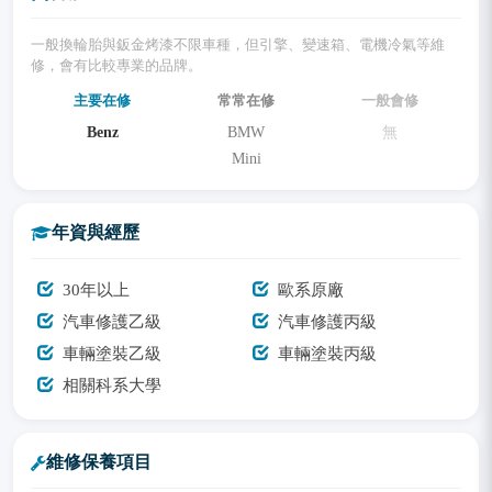
一般換輪胎與鈑金烤漆不限車種，但引擎、變速箱、電機冷氣等維
修，會有比較專業的品牌。
主要在修
常常在修
一般會修
Benz
BMW
無
Mini
年資與經歷
30年以上
歐系原廠
汽車修護乙級
汽車修護丙級
車輛塗裝乙級
車輛塗裝丙級
相關科系大學
維修保養項目