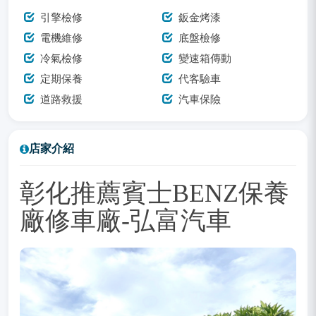
引擎檢修
鈑金烤漆
電機維修
底盤檢修
冷氣檢修
變速箱傳動
定期保養
代客驗車
道路救援
汽車保險
店家介紹
彰化推薦賓士BENZ保養
廠修車廠-弘富汽車