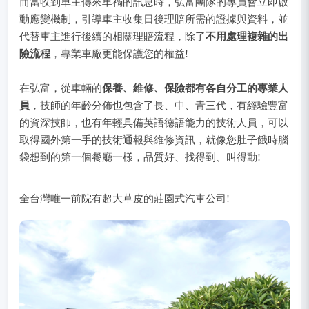
而當收到車主傳來車禍的訊息時，弘富團隊的專員會立即啟
動應變機制，引導車主收集日後理賠所需的證據與資料，並
代替車主進行後續的相關理賠流程，除了
不用處理複雜的出
險流程
，專業車廠更能保護您的權益!
在弘富，從車輛的
保養、維修、保險都有各自分工的專業人
員
，技師的年齡分佈也包含了長、中、青三代，有經驗豐富
的資深技師，也有年輕具備英語德語能力的技術人員，可以
取得國外第一手的技術通報與維修資訊，就像您肚子餓時腦
袋想到的第一個餐廳一樣，品質好、找得到、叫得動!
全台灣唯一前院有超大草皮的莊園式汽車公司!