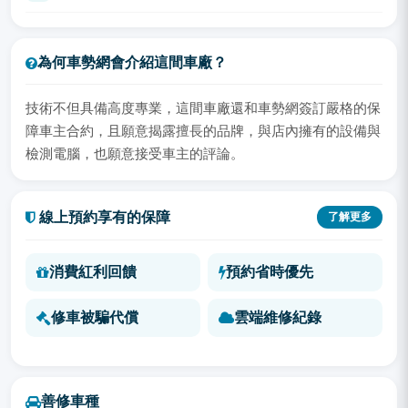
為何車勢網會介紹這間車廠？
技術不但具備高度專業，這間車廠還和車勢網簽訂嚴格的保
障車主合約，且願意揭露擅長的品牌，與店內擁有的設備與
檢測電腦，也願意接受車主的評論。
線上預約享有的保障
了解更多
消費紅利回饋
預約省時優先
修車被騙代償
雲端維修紀錄
善修車種