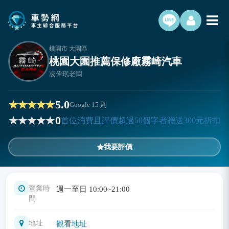
桃園市 大園區
桃園大園推薦保修廠霧崎汽車
凌偉珉老闆
5.0
Google
15
則
0
首位消費且評價超過50個字者贈送300元折扣
我要評價
營業時
週一至日 10:00~21:00
間
地址
觀看地址