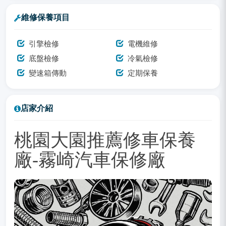
維修保養項目
引擎檢修
電機維修
底盤檢修
冷氣檢修
變速箱傳動
定期保養
店家介紹
桃園大園推薦修車保養
廠-霧崎汽車保修廠