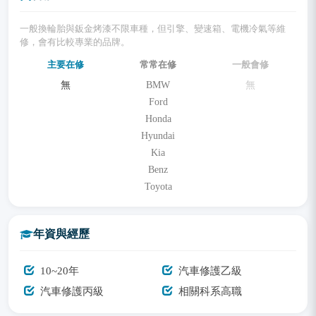
一般換輪胎與鈑金烤漆不限車種，但引擎、變速箱、電機冷氣等維
修，會有比較專業的品牌。
主要在修
常常在修
一般會修
無
BMW
無
Ford
Honda
Hyundai
Kia
Benz
Toyota
年資與經歷
10~20年
汽車修護乙級
汽車修護丙級
相關科系高職