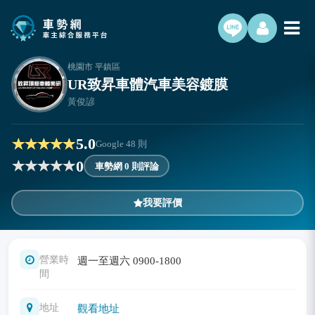
桃園市 平鎮區
UR致昇車體汽車美容鍍膜
黃俊諺
5.0
Google
48
則
0
車勢網 0 則評論
我要評價
營業時
週一至週六 0900-1800
間
地址
觀看地址