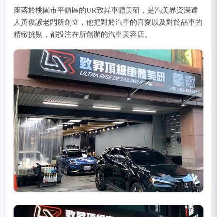
座落於桃園市平鎮區的UR致昇車體美研，是汽美界資深達
人黃俊諺老闆所創立，他把對於汽車的喜愛以及對於品車的
精緻挑剔，都投注在所創辦的汽車美容店。