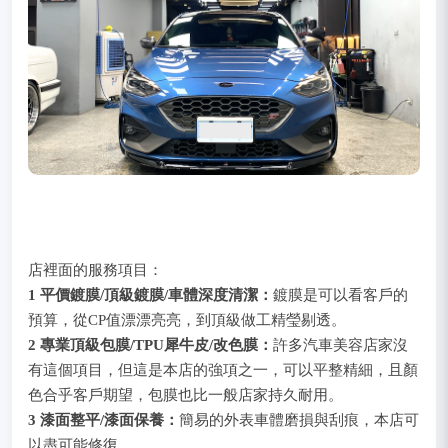
店裡面的服務項目：
1 平價鍍膜/頂級鍍膜/車體深度清潔：
鍍膜是可以看客戶的
預算，從CP值漂漂亮亮，到頂級做工精瑩剔透。
2 專業頂級包膜/TPU犀牛皮/改色膜：
許多汽車美容店家沒
有這個項目，但這是本店的強項之一，可以平整精細，且顏
色合乎客戶期望，包膜也比一般店家持久耐用。
3 漆面整平/漆面保養：
簡易的外表車體磨損與刮痕，本店可
以盡可能修復