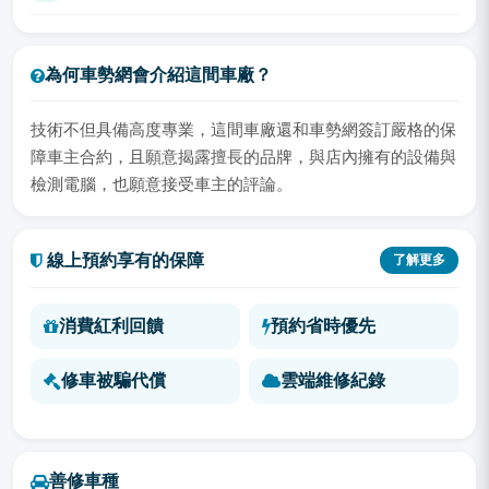
為何車勢網會介紹這間車廠？
技術不但具備高度專業，這間車廠還和車勢網簽訂嚴格的保
障車主合約，且願意揭露擅長的品牌，與店內擁有的設備與
檢測電腦，也願意接受車主的評論。
線上預約享有的保障
了解更多
消費紅利回饋
預約省時優先
修車被騙代償
雲端維修紀錄
善修車種