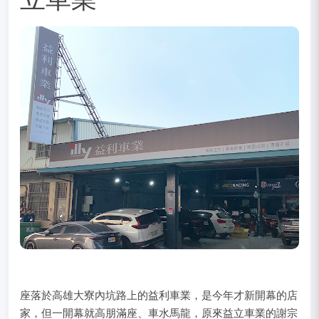
座落於高雄大寮內坑路上的益利車業，是今年才新開幕的店
家，但一開幕就高朋滿座、車水馬龍，原來益立車業的謝宗