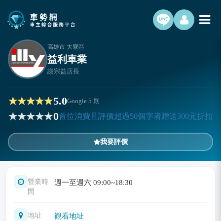
高雄市 大寮區
益利車業
謝宗益店長
5.0
Google
5
則
0
首位消費且評價超過50個字者贈送300元折扣
我要評價
營業時
週一至週六 09:00~18:30
間
地址
觀看地址