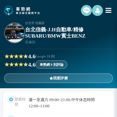
台北市 信義區
台北信義-J.H自動車/精修
SUBARU/BMW賓士BENZ
呂偉琮
4.6
Google
18
則
4.6
車勢網 9 則評論
我要評價
營業時
週一至週六 09:00~21:00,中午休息時間
間
12:00~13:00