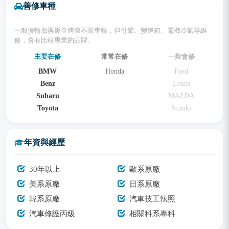
善修車種
一般換輪胎與鈑金烤漆不限車種，但引擎、變速箱、電機冷氣等維
修，會有比較專業的品牌。
主要在修
常常在修
一般會修
BMW
Honda
Ford
Benz
Lexus
Subaru
MAZDA
Toyota
Suzuki
年資與經歷
30年以上
歐系原廠
美系原廠
日系原廠
韓系原廠
汽車技工執照
汽車修護丙級
相關科系專科