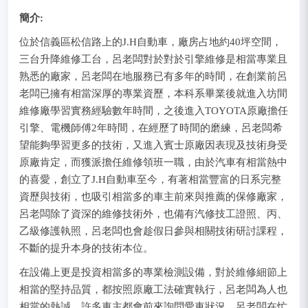
簡介:
位於信義區松信路上的J.H自動車，廠房占地約40坪空間，
三台升降維修工台，呂老闆對於對於引擎維修是相當專業且
熟悉的廠家，呂老闆在地服務已有多年的時間，在創業前呂
老闆已擁有相當深厚的專業資歷，本科系畢業後就進入坊間
維修廠學習實務經驗數年時間，之後進入TOYOTA原廠擔任
引擎、電機師傅2年時間，在經歷了時間的磨練，呂老闆希
望能夠學習更多的技術，又進入賓士原廠因表現及技術身受
原廠肯定，而獲派擔任維修領班一職，由於汽車有相當熱中
的喜愛，創立了J.H自動車至今，有著相當豐富的日系完整
資歷與技術，也吸引相當多的車主前來與推薦的保修廠家，
呂老闆除了資深的維修技術外，也備有汽修技工證照、丙、
乙級修護執照，呂老闆也會趁假日參與相關技術研討課程，
不斷的提升本身的技術本位。
在設備上更是投資相當多的專業檢測設備，對於維修細節上
相當的堅持品質，都按照原廠工法確實執行，呂老闆為人也
相當的熱誠，許多車主都會前來詢問愛車狀況，呂老闆在忙