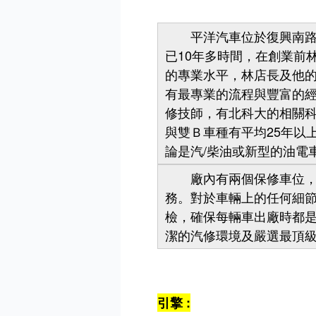
平洋汽車位於復興南路近
已10年多時間，在創業前林
的專業水平，林店長及他
有最專業的流程與豐富的
修技師，有北科大的相關科
與雙Ｂ車種有平均25年以
論是汽/柴油或新型的油電
廠內有兩個保修車位，在
務。對於車輛上的任何細
檢，確保每輛車出廠時都
潔的汽修環境及嚴選最頂
引擎 :