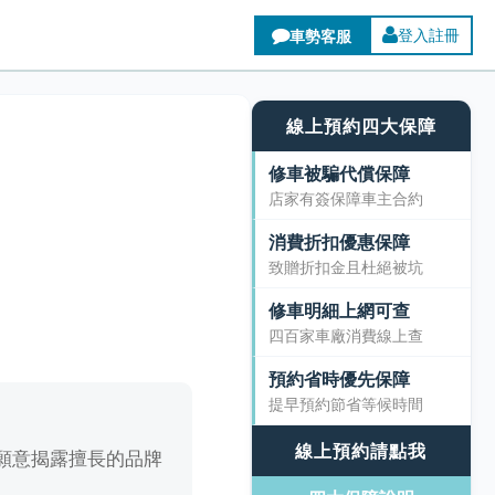
登入註冊
線上預約四大保障
修車被騙代償保障
店家有簽保障車主合約
消費折扣優惠保障
致贈折扣金且杜絕被坑
修車明細上網可查
四百家車廠消費線上查
預約省時優先保障
提早預約節省等候時間
線上預約請點我
願意揭露擅長的品牌