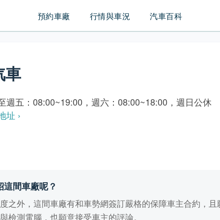
預約車廠
行情與車況
汽車百科
汽車
週五：08:00~19:00，週六：08:00~18:00，週日公休
地址 ›
紹這間車廠呢？
業度之外，這間車廠有和車勢網簽訂嚴格的保障車主合約，且
備與檢測電腦，也願意接受車主的評論。