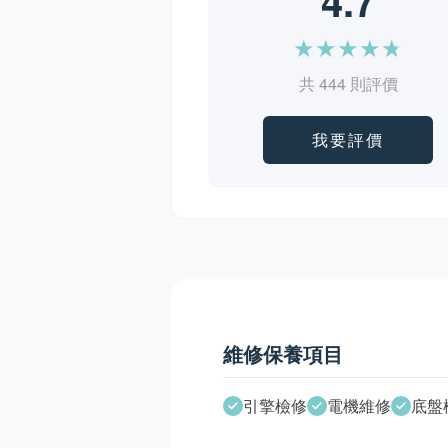
4.7
★
★
★
★
★
共 444 則評價
我要評價
維修保養項目
引擎檢修
電機維修
底盤