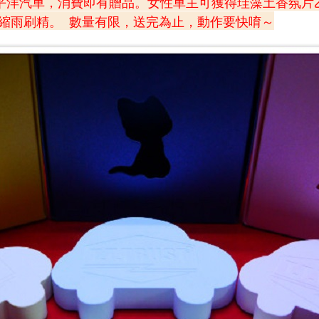
洋汽車，消費即有贈品。女性車主可獲得珪藻土香氛片乙枚
濃縮雨刷精。 數量有限，送完為止，動作要快唷～