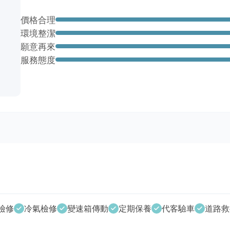
價格合理
環境整潔
願意再來
服務態度
檢修
冷氣檢修
變速箱傳動
定期保養
代客驗車
道路救