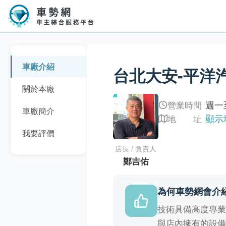
車廠介紹
台北大安-平洋
關於本廠
週一至
營業時間
車廠簡介
顯示
地 址
我要評價
店長 / 負責人
鄭吉佑
為何車勢網會介
技術具備高度專
與店內擁有的設