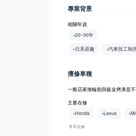
專業背景
相關年資
20~30年
日系原廠
汽車技工執
擅修車種
一般店家換輪胎與鈑金烤漆是不
主要在修
Honda
Lexus
Mi
常常在修