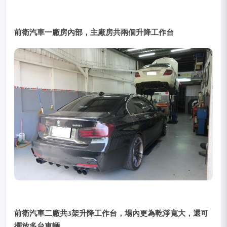
前衛汽車一廠房內部，主廠房共兩個升降工作台
前衛汽車二廠共3架升降工作台，場內更為乾淨寬大，還可
擺放多台車輛