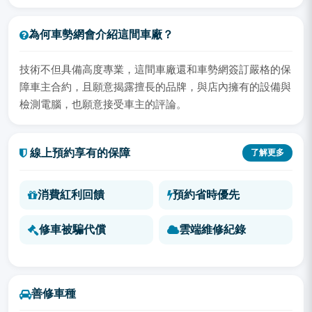
為何車勢網會介紹這間車廠？
技術不但具備高度專業，這間車廠還和車勢網簽訂嚴格的保
障車主合約，且願意揭露擅長的品牌，與店內擁有的設備與
檢測電腦，也願意接受車主的評論。
線上預約享有的保障
了解更多
消費紅利回饋
預約省時優先
修車被騙代償
雲端維修紀錄
善修車種