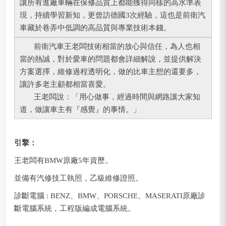
讓所有進廠車輛在保修品質上都能獲得同樣的高水準表
現，持續學習新知，更曾訪德國3次經驗，這也是前衛汽
車藏於巷弄中低調的高品質與專業技術本錢。
前衛汽車王老闆技術相當的放心與信任，為人也相
當的熱誠，對於愛車的問題都會詳細解說，並提供解決
方案選擇，維修過程透明化，做的比車主想的還要多，
讓許多老主顧都相當喜愛。
王老闆說：「用心做事，經過時間與網路讓大家知
道，做讓車主有『感覺』的事情。」
引擎：
王老闆有BMW原廠5年資歷。
並備有汽修技工執照，乙級維修證照。
診斷電腦 : BENZ、BMW、PORSCHE、MASERATI原廠診
斷電腦系統，工程版編成電腦系統。