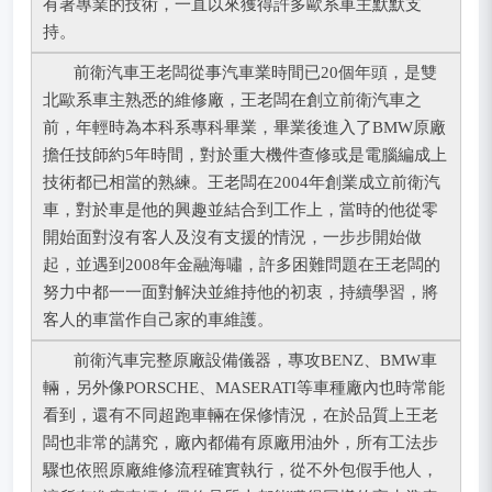
有著專業的技術，一直以來獲得許多歐系車主默默支
持。
前衛汽車王老闆從事汽車業時間已20個年頭，是雙
北歐系車主熟悉的維修廠，王老闆在創立前衛汽車之
前，年輕時為本科系專科畢業，畢業後進入了BMW原廠
擔任技師約5年時間，對於重大機件查修或是電腦編成上
技術都已相當的熟練。王老闆在2004年創業成立前衛汽
車，對於車是他的興趣並結合到工作上，當時的他從零
開始面對沒有客人及沒有支援的情況，一步步開始做
起，並遇到2008年金融海嘯，許多困難問題在王老闆的
努力中都一一面對解決並維持他的初衷，持續學習，將
客人的車當作自己家的車維護。
前衛汽車完整原廠設備儀器，專攻BENZ、BMW車
輛，另外像PORSCHE、MASERATI等車種廠內也時常能
看到，還有不同超跑車輛在保修情況，在於品質上王老
闆也非常的講究，廠內都備有原廠用油外，所有工法步
驟也依照原廠維修流程確實執行，從不外包假手他人，