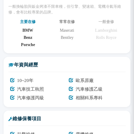
一般換輪胎與鈑金烤漆不限車種，但引擎、變速箱、電機冷氣等維
修，會有比較專業的品牌。
主要在修
常常在修
一般會修
BMW
Maserati
Lamborghini
Benz
Bentley
Rolls Royce
Porsche
年資與經歷
10~20年
歐系原廠
汽車技工執照
汽車修護乙級
汽車修護丙級
相關科系專科
維修保養項目