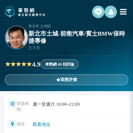
新北市 土城區
新北市土城-前衛汽車/賓士BMW保時
捷專修
王子昇
4.9
車勢網 40 則評論
我要評價
營業時
週一至週六 10:00~22:00
間
地址
觀看地址