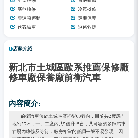
引擎檢修
電機維修
底盤檢修
冷氣檢修
變速箱傳動
定期保養
代客驗車
道路救援
店家介紹
新北市土城區歐系推薦保修廠
修車廠保養廠前衛汽車
內容簡介:
前衛汽車位於土城區廣福街68巷內，目前共2廠房占
地約75坪，一、二廠內共5個升降台，共可容納多輛汽車
在場內維修及等待，廠房相當的低調一般不易發現，因