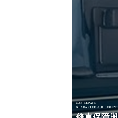
CAR REPAIR
GUARANTEE & DISCOUN
修車保障與