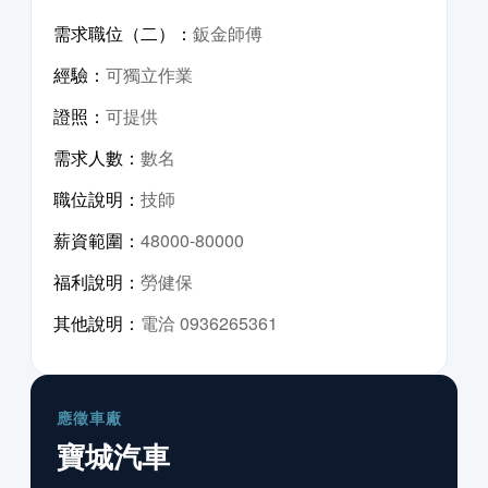
需求職位（二）：
鈑金師傅
經驗：
可獨立作業
證照：
可提供
需求人數：
數名
職位說明：
技師
薪資範圍：
48000-80000
福利說明：
勞健保
其他說明：
電洽 0936265361
應徵車廠
寶城汽車