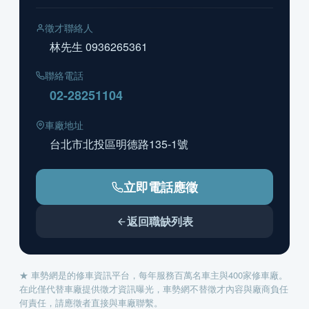
徵才聯絡人
林先生 0936265361
聯絡電話
02-28251104
車廠地址
台北市北投區明德路135-1號
立即電話應徵
返回職缺列表
★ 車勢網是的修車資訊平台，每年服務百萬名車主與400家修車廠。
在此僅代替車廠提供徵才資訊曝光，車勢網不替徵才內容與廠商負任
何責任，請應徵者直接與車廠聯繫。