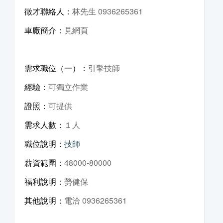
徵才聯絡人：
林先生 0936265361
車廠簡介：
見網頁
需求職位（一）：
引擎技師
經驗：
可獨立作業
證照：
可提供
需求人數：
１人
職位說明：
技師
薪資範圍：
48000-80000
福利說明：
勞健保
其他說明：
電洽 0936265361