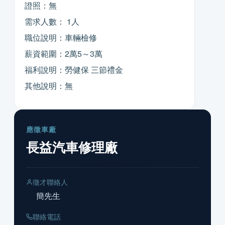
證照：無
需求人數： 1人
職位說明：車輛檢修
薪資範圍：2萬5～3萬
福利說明：勞健保 三節禮金
其他說明：無
應徵車廠
長益汽車修理廠
徵才聯絡人
簡先生
聯絡電話