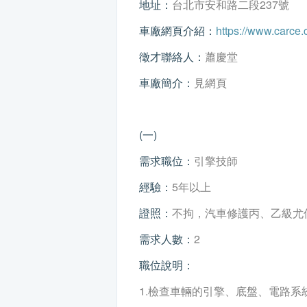
地址：
台北市安和路二段237號
車廠網頁介紹：
https://www.carce.
徵才聯絡人：
蕭慶堂
車廠簡介：
見網頁
(一)
需求職位：
引擎技師
經驗：
5年以上
證照：
不拘，汽車修護丙、乙級尤
需求人數：
2
職位說明：
1.檢查車輛的引擎、底盤、電路