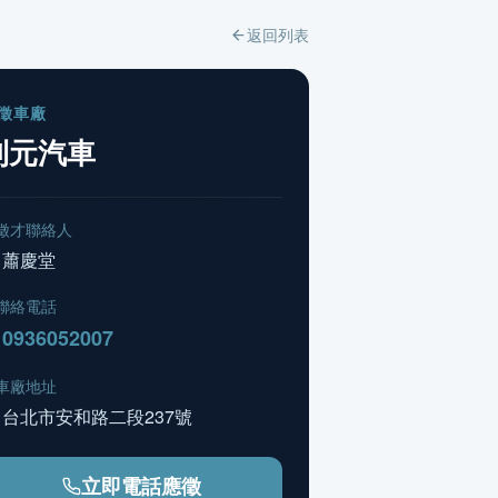
返回列表
徵車廠
利元汽車
徵才聯絡人
蕭慶堂
聯絡電話
0936052007
車廠地址
台北市安和路二段237號
立即電話應徵