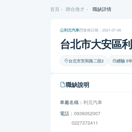
首頁
›
聯合徵才
›
職缺詳情
利元汽車
發佈日期：2021-07-06
台北市大安區利
台北市安和路二段2
經驗 5
職缺說明
車廠名稱：
利元汽車
電話：
0936052007
0227372411